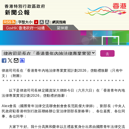
|
字型大小:
|
網頁指南
律政司司長在「香港青年內地法律專業實習計劃2026」啓動禮致辭（只有中
文）（附圖）
＊
＊
＊
＊
＊
＊
＊
＊
＊
＊
＊
＊
＊
＊
＊
＊
＊
＊
＊
＊
＊
＊
＊
＊
＊
＊
＊
＊
＊
＊
＊
＊
＊
＊
以下是律政司司長林定國資深大律師今日（六月六日）在「香港青年內地
法律專業實習計劃2026」啓動禮的致辭：
Alex會長（國際青年法律交流聯會創會會長范凱傑大律師）、劉部長（中央人
民政府駐香港特別行政區聯絡辦公室法律部部長劉春華）、各位嘉賓、各位同
事、各位同學：
大家下午好。我十分高興和榮幸以主禮嘉賓身分出席由國際青年法律交流