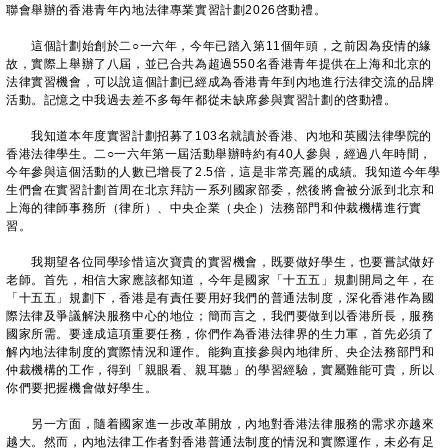
聯會舉辦的香港青年內地法律專業實習計劃2026啓動禮。
這個計劃始創於二○一六年，今年已踏入第11個年頭，之前因為疫情的緣
故，實際上舉辦了八屆，並已合共為超過550名香港青年提供在上海和北京的
法律實習機會，可以說這個計劃已經成為香港青年到內地進行法律交流的品牌
活動。記憶之中我過去差不多每年都從未缺席參與實習計劃的啓動禮。
我知道本年度實習計劃招募了103名就讀於香港、內地和英國法律學院的
香港法律學生。二○一六年第一屆活動舉辦時約有40人參與，經過八年時間，
今年參與這個活動的人數已增長了2.5倍，這是非常亮麗的成績。我知道今年學
生們會在實習計劃首周在北京拜訪一系列國家部委，然後將會被分派到北京和
上海的律師事務所（律所）、中央企業（央企）法務部門和仲裁機構進行實
習。
我期望各位同學珍惜這次寶貴的實習機會，既要做好學生，也要嘗試做好
老師。首先，相信大家應該都知道，今年是國家「十五五」規劃開局之年，在
「十五五」規劃下，香港是有責任要用好我們的普通法制度，深化香港作為國
際法律及爭議解決服務中心的地位；簡而言之，我們要做到以香港所長，服務
國家所需。要達成這項重要任務，你們作為香港法律界的生力軍，首先必須了
解內地法律制度的實際情況和運作。能夠直接參與內地律所、央企法務部門和
仲裁機構的工作，得到「親眼看、親耳聽」的學習經驗，實屬難能可貴，所以
你們要把握機會做好學生。
另一方面，隨着國家進一步改革開放，內地對香港法律服務的需求亦越來
越大。然而，內地法律工作者對香港普通法制度的情況和實際運作，未必有足