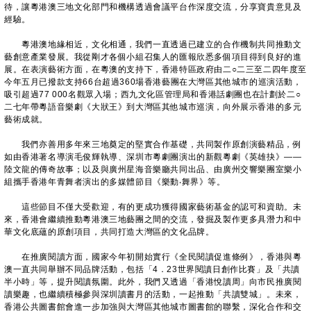
待，讓粵港澳三地文化部門和機構透過會議平台作深度交流，分享寶貴意見及
經驗。
粵港澳地緣相近，文化相通，我們一直透過已建立的合作機制共同推動文
藝創意產業發展。我從剛才各個小組召集人的匯報欣悉多個項目得到良好的進
展。在表演藝術方面，在粵澳的支持下，香港特區政府由二○二三至二四年度至
今年五月已撥款支持66台超過360場香港藝團在大灣區其他城市的巡演活動，
吸引超過77 000名觀眾入場；西九文化區管理局和香港話劇團也在計劃於二○
二七年帶粵語音樂劇《大狀王》到大灣區其他城市巡演，向外展示香港的多元
藝術成就。
我們亦善用多年來三地奠定的堅實合作基礎，共同製作原創演藝精品，例
如由香港著名導演毛俊輝執導、深圳市粵劇團演出的新觀粵劇《英雄抉》——
陸文龍的傳奇故事；以及與廣州星海音樂廳共同出品、由廣州交響樂團室樂小
組攜手香港年青舞者演出的多媒體節目《樂動‧舞界》等。
這些節目不僅大受歡迎，有的更成功獲得國家藝術基金的認可和資助。未
來，香港會繼續推動粵港澳三地藝團之間的交流，發掘及製作更多具潛力和中
華文化底蘊的原創項目，共同打造大灣區的文化品牌。
在推廣閱讀方面，國家今年初開始實行《全民閱讀促進條例》，香港與粵
澳一直共同舉辦不同品牌活動，包括「4．23世界閱讀日創作比賽」及「共讀
半小時」等，提升閱讀氛圍。此外，我們又透過「香港悅讀周」向市民推廣閱
讀樂趣，也繼續積極參與深圳讀書月的活動，一起推動「共讀雙城」。未來，
香港公共圖書館會進一步加強與大灣區其他城市圖書館的聯繫，深化合作和交