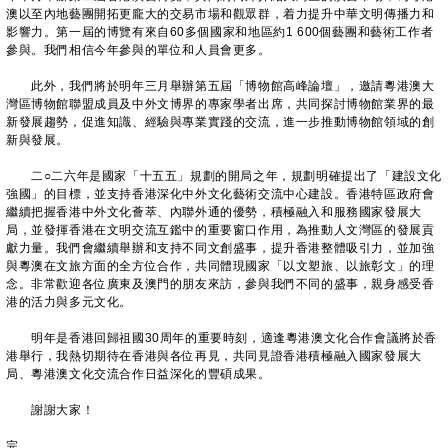
澳以至內地藝團開拓更龐大的交易市場和觀眾群，着力提升中華文明傳播力和
影響力。第一屆的博覽有來自60多個國家和地區約1 600個藝團和藝術工作者
參與。我們相信今年參與的單位和人員會更多。
此外，我們將於明年三月舉辦第五屆「博物館高峰論壇」，邀請粵港澳大
灣區博物館聯盟成員及中外文博界的專家學者出席，共同探討博物館業界的最
新發展趨勢，促進知識、經驗與專業實踐的交流，進一步推動博物館領域的創
新與發展。
二○二六年是國家「十五五」規劃的開局之年，規劃明確提出了「建設文化
強國」的目標，並支持香港深化中外文化藝術交流中心建設。香港特區政府會
繼續把握香港中外文化薈萃、內聯外通的優勢，積極融入和服務國家發展大
局，並發揮香港在文明交流互鑑中的重要窗口作用，為推動人文灣區的發展貢
獻力量。我們會繼續舉辦和支持不同文創盛事，提升香港整體吸引力，並加強
與粵澳在文旅方面的全方位合作，共同體現國家「以文塑旅、以旅彰文」的理
念。非常歡迎各位廣東及澳門的朋友來訪，參與我們不同的盛事，親身感受香
港的活力與多元文化。
明年是香港回歸祖國30周年的重要時刻，適逢粵港澳文化合作會議將於香
港舉行，我熱切期待在香港與各位再見，共同見證香港積極融入國家發展大
局、粵港澳文化交流合作日益深化的豐碩成果。
​謝謝大家！
完