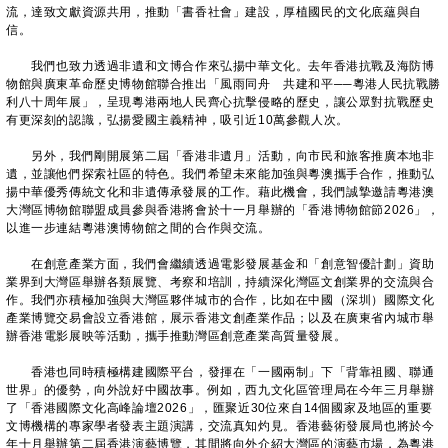
流，達致文獻資源共用，推動「書香社會」建設，厚植國民的文化底蘊與自
信。
我們也致力透過非遺和文博合作來弘揚中華文化。去年香港抗戰及海防博
物館與廣東革命歷史博物館聯合推出「風雨同舟 共建和平──粵港人民抗戰勝
利八十周年展」，呈現粵港兩地人民齊心抗擊侵略的歷史，讓公眾對抗戰歷史
有更深刻的認識，弘揚愛國主義精神，吸引近10萬參觀人次。
另外，我們剛開展第二屆「香港非遺月」活動，向市民和旅客推廣本地非
遺，並讓他們探索社區的特色。我們希望未來能加強與粵澳攜手合作，推動弘
揚中華優秀傳統文化和非遺傳承發展的工作。藉此機會，我們誠摯邀請粵港澳
大灣區博物館聯盟成員參與香港將會於十一月舉辦的「香港博物館節2026」，
以進一步連結粵港澳博物館之間的合作與交流。
在創意產業方面，我們會繼續透過電影發展基金和「創意智優計劃」資助
業界到大灣區舉辦各類展覽、考察和培訓，持續深化灣區文創業界的交流與合
作。我們亦積極加強與大灣區夥伴城市的合作，比如在中國（深圳）國際文化
產業博覽交易會設立香港館，展示香港文創產業作品；以及在廣東省內城市舉
辦香港電影展映等活動，攜手推動灣區創意產業高質量發展。
香港也同時積極構建國際平台，發揮在「一國兩制」下「背靠祖國、聯通
世界」的優勢，向外說好中國故事。例如，西九文化區管理局在今年三月舉辦
了「香港國際文化高峰論壇2026」，匯聚近30位來自14個國家及地區的重要
文博機構的專家學者發表主題演講，交流真知灼見。香港藝術發展局也將於今
年十月舉辦第二屆香港演藝博覽，其間將向外介紹大灣區的演藝市場，為粵港