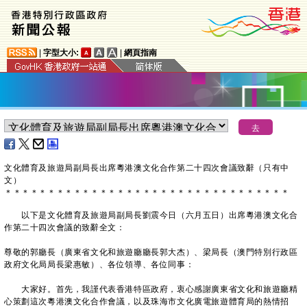
|
字型大小:
|
網頁指南
文化體育及旅遊局副局長出席粵港澳文化合作第二十四次會議致辭（只有中
文）
＊
＊
＊
＊
＊
＊
＊
＊
＊
＊
＊
＊
＊
＊
＊
＊
＊
＊
＊
＊
＊
＊
＊
＊
＊
＊
＊
＊
＊
＊
＊
＊
＊
以下是文化體育及旅遊局副局長劉震今日（六月五日）出席粵港澳文化合
作第二十四次會議的致辭全文：
尊敬的郭廳長（廣東省文化和旅遊廳廳長郭大杰）、梁局長（澳門特別行政區
政府文化局局長梁惠敏）、各位領導、各位同事：
大家好。首先，我謹代表香港特區政府，衷心感謝廣東省文化和旅遊廳精
心策劃這次粵港澳文化合作會議，以及珠海市文化廣電旅遊體育局的熱情招