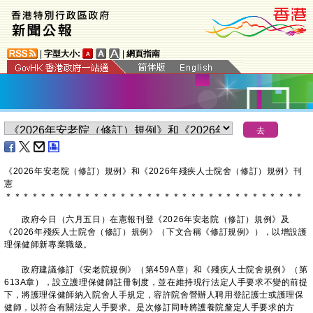
|
字型大小:
|
網頁指南
《2026年安老院（修訂）規例》和《2026年殘疾人士院舍（修訂）規例》刊
憲
＊
＊
＊
＊
＊
＊
＊
＊
＊
＊
＊
＊
＊
＊
＊
＊
＊
＊
＊
＊
＊
＊
＊
＊
＊
＊
＊
＊
＊
＊
＊
＊
＊
＊
​政府今日（六月五日）在憲報刊登《2026年安老院（修訂）規例》及
《2026年殘疾人士院舍（修訂）規例》（下文合稱《修訂規例》），以增設護
理保健師新專業職級。
政府建議修訂《安老院規例》（第459A章）和《殘疾人士院舍規例》（第
613A章），設立護理保健師註冊制度，並在維持現行法定人手要求不變的前提
下，將護理保健師納入院舍人手規定，容許院舍營辦人聘用登記護士或護理保
健師，以符合有關法定人手要求。是次修訂同時將護養院釐定人手要求的方