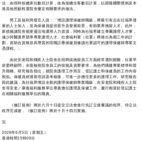
法，由現時按總床位數目計算，改為按總住客數目計算，以跟隨國際慣例及本
港其他照顧程度院舍釐定有關要求的做法。
勞工及福利局發言人說：「增設護理保健師職級，將吸引有志在社福界發
展的人士加入，並為保健員提供晉升及發展前景，有助業界挽留人才。此外，
新措施讓院舍能更靈活地運用人力資源，同時為社福界建立專屬護理人才庫，
減少與醫護界競爭專業護理人才。社會福利署（社署）將推出為期三年的計
劃，資助合資格並具潛質的現職註冊保健員修讀社署認可的護理保健師專業文
憑課程。」
由於安老院和殘疾人士院舍在招聘或挽留員工方面經常遇到困難，社署早
前委聘顧問，全面檢視院舍員工的技能及資歷要求，為他們構建專業標準和晉
升階梯。研究報告指出，就院舍護理工作而言，登記護士和保健員的工作內容
相似。保健員經適當培訓及考核後，可進一步擔任更多的護理工作。研究報告
因此建議，為社福界增設全新的護理保健師專業職級，在安老院和殘疾人士院
舍等安老／康復福利服務單位專責擔任護理及保健工作，履行相當於登記護士
在相關福利服務單位的職責。
《修訂規例》將於六月十日提交立法會進行先訂立後審議的程序。待立法
程序完成後，《修訂規例》將於十月十四日實施。
完
2026年6月5日（星期五）
香港時間15時00分