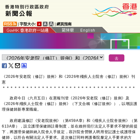
|
字型大小:
|
網頁指南
《2026年安老院（修訂）規例》和《2026年殘疾人士院舍（修訂）規例》刊
憲
＊
＊
＊
＊
＊
＊
＊
＊
＊
＊
＊
＊
＊
＊
＊
＊
＊
＊
＊
＊
＊
＊
＊
＊
＊
＊
＊
＊
＊
＊
＊
＊
＊
＊
​政府今日（六月五日）在憲報刊登《2026年安老院（修訂）規例》及
《2026年殘疾人士院舍（修訂）規例》（下文合稱《修訂規例》），以增設護
理保健師新專業職級。
政府建議修訂《安老院規例》（第459A章）和《殘疾人士院舍規例》（第
613A章），設立護理保健師註冊制度，並在維持現行法定人手要求不變的前提
下，將護理保健師納入院舍人手規定，容許院舍營辦人聘用登記護士或護理保
健師，以符合有關法定人手要求。是次修訂同時將護養院釐定人手要求的方