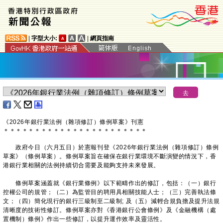
|
字型大小:
|
網頁指南
《2026年銀行業法例（雜項修訂）條例草案》刊憲
＊
＊
＊
＊
＊
＊
＊
＊
＊
＊
＊
＊
＊
＊
＊
＊
＊
＊
＊
＊
＊
＊
＊
政府今日（六月五日）於憲報刊登《2026年銀行業法例（雜項修訂）條例
草案》（條例草案）。條例草案旨在確保在銀行業環境不斷演變的情況下，香
港銀行業相關的法例持續切合需要及能夠支持未來發展。
條例草案涵蓋就《銀行業條例》以下範疇作出的修訂，包括：（一）銀行
控權公司的規管；（二）為監管目的聘用具相關技能人士；（三）完善執法條
文；（四）簡化現行的銀行三級制至二級制; 及（五）減輕合規負擔及提升法規
清晰度的技術性修訂。條例草案亦對《香港銀行公會條例》及《金融機構（處
置機制）條例》作出一些修訂，以提升運作效率及靈活性。