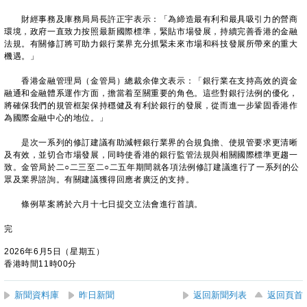
財經事務及庫務局局長許正宇表示：「為締造最有利和最具吸引力的營商
環境，政府一直致力按照最新國際標準，緊貼市場發展，持續完善香港的金融
法規。有關修訂將可助力銀行業界充分抓緊未來市場和科技發展所帶來的重大
機遇。」
香港金融管理局（金管局）總裁余偉文表示：「銀行業在支持高效的資金
融通和金融體系運作方面，擔當着至關重要的角色。這些對銀行法例的優化，
將確保我們的規管框架保持穩健及有利於銀行的發展，從而進一步鞏固香港作
為國際金融中心的地位。」
是次一系列的修訂建議有助減輕銀行業界的合規負擔、使規管要求更清晰
及有效，並切合市場發展，同時使香港的銀行監管法規與相關國際標準更趨一
致。金管局於二○二三至二○二五年期間就各項法例修訂建議進行了一系列的公
眾及業界諮詢。有關建議獲得回應者廣泛的支持。
條例草案將於六月十七日提交立法會進行首讀。
完
2026年6月5日（星期五）
香港時間11時00分
新聞資料庫
昨日新聞
返回新聞列表
返回頁首