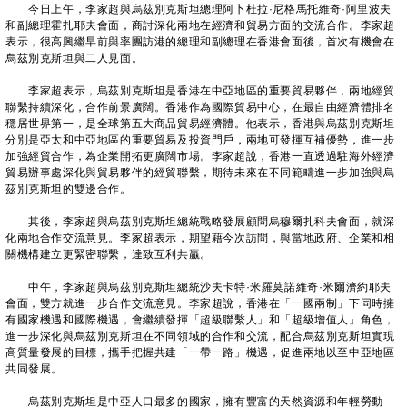
今日上午，李家超與烏茲別克斯坦總理阿卜杜拉·尼格馬托維奇·阿里波夫
和副總理霍扎耶夫會面，商討深化兩地在經濟和貿易方面的交流合作。李家超
表示，很高興繼早前與率團訪港的總理和副總理在香港會面後，首次有機會在
烏茲別克斯坦與二人見面。
李家超表示，烏茲別克斯坦是香港在中亞地區的重要貿易夥伴，兩地經貿
聯繫持續深化，合作前景廣闊。香港作為國際貿易中心，在最自由經濟體排名
穩居世界第一，是全球第五大商品貿易經濟體。他表示，香港與烏茲別克斯坦
分別是亞太和中亞地區的重要貿易及投資門戶，兩地可發揮互補優勢，進一步
加強經貿合作，為企業開拓更廣闊市場。李家超說，香港一直透過駐海外經濟
貿易辦事處深化與貿易夥伴的經貿聯繫，期待未來在不同範疇進一步加強與烏
茲別克斯坦的雙邊合作。
其後，李家超與烏茲別克斯坦總統戰略發展顧問烏穆爾扎科夫會面，就深
化兩地合作交流意見。李家超表示，期望藉今次訪問，與當地政府、企業和相
關機構建立更緊密聯繫，達致互利共贏。
中午，李家超與烏茲別克斯坦總統沙夫卡特·米羅莫諾維奇·米爾濟約耶夫
會面，雙方就進一步合作交流意見。李家超說，香港在「一國兩制」下同時擁
有國家機遇和國際機遇，會繼續發揮「超級聯繫人」和「超級增值人」角色，
進一步深化與烏茲別克斯坦在不同領域的合作和交流，配合烏茲別克斯坦實現
高質量發展的目標，攜手把握共建「一帶一路」機遇，促進兩地以至中亞地區
共同發展。
烏茲別克斯坦是中亞人口最多的國家，擁有豐富的天然資源和年輕勞動