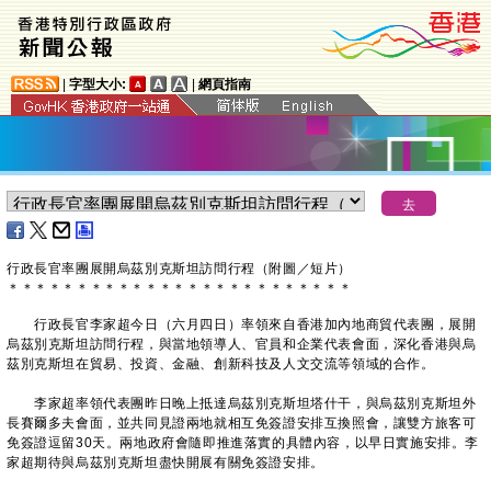
|
字型大小:
|
網頁指南
行政長官率團展開烏茲別克斯坦訪問行程（附圖／短片）
＊
＊
＊
＊
＊
＊
＊
＊
＊
＊
＊
＊
＊
＊
＊
＊
＊
＊
＊
＊
＊
＊
＊
＊
＊
行政長官李家超今日（六月四日）率領來自香港加內地商貿代表團，展開
烏茲別克斯坦訪問行程，與當地領導人、官員和企業代表會面，深化香港與烏
茲別克斯坦在貿易、投資、金融、創新科技及人文交流等領域的合作。
李家超率領代表團昨日晚上抵達烏茲別克斯坦塔什干，與烏茲別克斯坦外
長賽爾多夫會面，並共同見證兩地就相互免簽證安排互換照會，讓雙方旅客可
免簽證逗留30天。兩地政府會隨即推進落實的具體內容，以早日實施安排。李
家超期待與烏茲別克斯坦盡快開展有關免簽證安排。