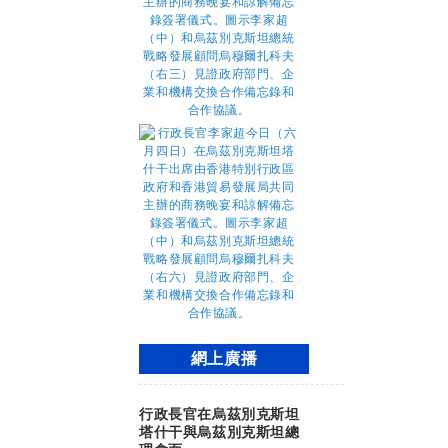
網上廣播
行政長官在烏茲別克斯坦
塔什干與烏茲別克斯坦總