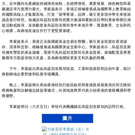
力，近年國內生產總值持續增長強勁，在經濟增長、產業發展、綠色轉型和基
建建設等方面潛力龐大。李家超表示，香港正積極發展成為國際專上教育樞紐
與國際高端人才集聚高地，打造「留學香港」品牌，吸引更多境外學生來港就
讀及進行研究。他邀請烏茲別克斯坦把重大會議和重點項目帶到香港舉辦亞洲
版活動或路演，並鼓勵更多烏茲別克斯坦青年來港升學，透過教育、文化和民
心相通，為兩地長遠合作打下更堅實基礎。
李家超表示，香港正全面構建黃金交易生態圈，吸引黃金現貨在香港儲
存、清算和交割，積極發展成為國際黃金交易中心。李家超表示，烏茲別克斯
坦擁有豐富的黃金儲備，香港可為烏茲別克斯坦在黃金貿易、儲備配置及專業
服務等方面提供強力支援，並為兩地開拓更多互利共贏的商機。
下午，李家超出席由烏茲別克斯坦投資、工業和貿易部所設的午宴，探討
推動兩地企業對接和拓展市場機遇。
晚上，李家超將出席由香港特別行政區政府和香港貿易發展局共同主辦的
商務晚宴和諒解備忘錄簽署儀式，向當地政商界代表介紹香港的發展機遇和營
商優勢。
李家超明日（六月五日）率領代表團繼續在烏茲別克斯坦的訪問行程。
圖片