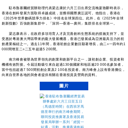
駐布魯塞爾經貿辦助理代表梁志康於六月三日出席交流晚宴致辭時表示，
香港在創科發展方面取得卓越成就，並獲得國際廣泛認可。他指出，香港在
《2025年世界數碼競爭力排名》中排名全球第四位。此外，在《2025年全球
創新指數》百強創新集群中，「深圳—香港—廣州」集群排名全球第一。
梁志康表示，在政府多項培育人才及完善創科生態系統的措施支持下，並
受惠於粵港澳大灣區帶來的龐大發展機遇，香港已發展成為亞洲最具活力的初
創產業樞紐之一。過去11年間，香港初創企業數目顯著增長，由二○一四年約1
000間增至二○二五年超過5 200間。
南方峰會被譽為世界領先的創業和創新平台之一，讓初創企業、投資者和
機構有效對接。今屆活動吸引來自超過130個國家和地區逾20 000名參加者，
當中包括超過7 500間初創企業及2 100名投資者。南方峰會上設有香港攤位，
向來自世界各地的與會者提供有關在香港投資及營商的資料。
圖片