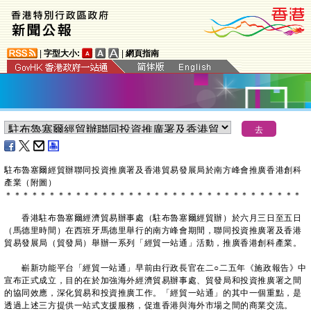
|
字型大小:
|
網頁指南
駐布魯塞爾經貿辦聯同投資推廣署及香港貿易發展局於南方峰會推廣香港創科
產業（附圖）
＊
＊
＊
＊
＊
＊
＊
＊
＊
＊
＊
＊
＊
＊
＊
＊
＊
＊
＊
＊
＊
＊
＊
＊
＊
＊
＊
＊
＊
＊
＊
＊
＊
＊
香港駐布魯塞爾經濟貿易辦事處（駐布魯塞爾經貿辦）於六月三日至五日
（馬德里時間）在西班牙馬德里舉行的南方峰會期間，聯同投資推廣署及香港
貿易發展局（貿發局）舉辦一系列「經貿一站通」活動，推廣香港創科產業。
嶄新功能平台「經貿一站通」早前由行政長官在二○二五年《施政報告》中
宣布正式成立，目的在於加強海外經濟貿易辦事處、貿發局和投資推廣署之間
的協同效應，深化貿易和投資推廣工作。「經貿一站通」的其中一個重點，是
透過上述三方提供一站式支援服務，促進香港與海外市場之間的商業交流。