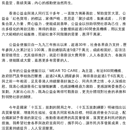
長盈堂，善績美滿，內心的感動便油然而生。
香港公益金與港人同行五十多年，一直致力籌募善款，幫助貧苦大眾。公
益金「紅色寶塔」的標誌，家傳戶曉，意思是「聚沙成塔，集腋成裘」，只要
集合眾人力量，齊心協力，便能成就善舉。公益金以扶助弱勢社群為己任，推
出多樣化的籌款活動；籌得的善款，全數撥捐超過160間會員機構，用以支援
六大範疇的社福服務，照顧社會不同階層的需要，惠澤千萬家。
公益金便服日自一九九三年推出以來，超過30年，社會各界鼎力支持，歷
年參與人次累計近1 100萬，善款總額高達5億7千萬元，成績相當好。這項活
動背後理念，尤其值得推許，就是行善毋須大費周章，人人各盡其力、各施涓
滴，便能匯成大愛，嘉惠更多有需要的人。
去年的公益金便服日以「WEAR TO CARE」為主題，有近800間機構、
政府部門及學校熱烈響應，超過24萬人踴躍參與，籌得善款超過1千6百萬元，
與之前一年相若，足見香港人持續樂善好施之心、同舟共濟之情，令人深感欣
慰。我衷心感謝善長仁翁慷慨解囊，也感謝機構鼎力襄助，更感謝籌委會悉心
策劃。大家出心出力，既為公益金籌得可觀善款，更充分體現對社會的承擔和
對弱勢社群的關懷。
今年是國家「十五五」規劃的開局之年。《十五五規劃綱要》明確指出以
高質量發展、增進民生福祉、促進共同富裕為目標。特區政府會全力以赴，配
合國家賦予香港的新定位，推動香港經濟的高質量發展，落實更多利民紓困的
措施。我希望社會各界與政府並肩同行，攜手同心，讓市民共享發展成果，生
活質素持續提升，人人安居樂業。