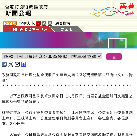
|
字型大小:
|
網頁指南
政務司副司長出席公益金便服日支票遞交儀式及頒獎禮致辭（只有中文）（附
圖）
＊
＊
＊
＊
＊
＊
＊
＊
＊
＊
＊
＊
＊
＊
＊
＊
＊
＊
＊
＊
＊
＊
＊
＊
＊
＊
＊
＊
＊
＊
＊
＊
＊
＊
以下是政務司副司長卓永興今日（六月四日）出席公益金便服日支票遞交
儀式及頒獎禮的致辭：
林慧虹主席（公益金籌募委員會主席）、江焯開副主席（公益金執行委員會副
主席）、王槐裕主席（公益金便服日籌劃委員會主席）、各位嘉賓、各位朋
友、各位同學：
大家好！今日很高興出席公益金便服日支票遞交儀式及頒獎禮。我看見善