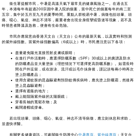
衞生署提醒市民，中暑是高溫天氣下最常見的健康風險之一。在過去五
年，本港每年有超過200宗因中暑入院的個案，當中死亡的個案每年約有二至
五宗，集中於五月至九月的夏季時間。重點人群較易中暑，病徵包括頭暈、頭
痛、噁心、氣促、神志不清等，嚴重者會出現全身痙攣或昏迷等現象，若不及
時替患者降溫及急救，便會有生命危險。
​市民亦應留意由香港天文台（天文台）公布的最新天氣，以及實時和預測
的紫外線指數。當紫外線指數偏高（6或以上）時，市民應注意以下各項：
盡量避免陽光直接照射皮膚或眼睛；
在進行戶外活動時，應選擇防曬系數（SPF）30或以上的廣譜及防水
的防曬產品並大量塗抹（理想情況下可選擇更高防曬系數）。如需長時
間在戶外逗留，或在游泳、流汗或以毛巾抺身後，謹記須每兩小時再次
塗上防曬產品；
使用含避蚊胺的昆蟲驅避劑預防蚊傳疾病時，應先塗上防曬霜，然後再
塗上昆蟲驅避劑；
選擇有遮蔭的地方；
戴上能阻隔紫外線的太陽眼鏡；
穿着長袖的寬鬆衣物；及
戴闊邊帽或撐傘。
若出現頭暈、頭痛、噁心、氣促、神志不清等病徵，應立刻休息和求助，
並盡快求醫。
有關更多健康資訊，可參閱衞生防護中心
中暑專頁
、
紫外線專頁
；天文台