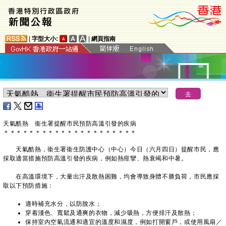
|
字型大小:
|
網頁指南
天氣酷熱 衞生署提醒市民預防高溫引發的疾病
＊
＊
＊
＊
＊
＊
＊
＊
＊
＊
＊
＊
＊
＊
＊
＊
＊
＊
＊
＊
＊
天氣酷熱，衞生署衞生防護中心（中心）今日（六月四日）提醒市民，應
採取適當措施預防高溫引發的疾病，例如熱痙攣、熱衰竭和中暑。
在高溫環境下，大量出汗及散熱困難，均會導致身體不勝負荷，市民應採
取以下預防措施：
適時補充水分，以防脫水；
穿着淺色、寬鬆及通爽的衣物，減少吸熱，方便排汗及散熱；
保持室內空氣流通和適宜的溫度和濕度，例如打開窗戶，或使用風扇／