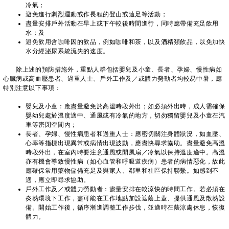
冷氣；
避免進行劇烈運動或作長程的登山或遠足等活動；
盡量安排戶外活動在早上或下午較後時間進行，同時應帶備充足飲用
水；及
避免飲用含咖啡因的飲品，例如咖啡和茶，以及酒精類飲品，以免加快
水分經泌尿系統流失的速度。
除上述的預防措施外，重點人群包括嬰兒及小童、長者、孕婦、慢性病如
心臟病或高血壓患者、過重人士、戶外工作及／或體力勞動者均較易中暑，應
特別注意以下事項：
嬰兒及小童：應盡量避免於高溫時段外出；如必須外出時，成人需確保
嬰幼兒處於溫度適中、通風或有冷氣的地方，切勿獨留嬰兒及小童在汽
車等密閉空間內；
長者、孕婦、慢性病患者和過重人士：應密切關注身體狀況，如血壓、
心率等指標出現異常或病情出現波動，應盡快尋求協助。盡量避免高溫
時段外出，在室內時要注意通風或開風扇／冷氣以保持溫度適中。高溫
亦有機會導致慢性病（如心血管和呼吸道疾病）患者的病情惡化，故此
應確保常用藥物儲備充足及與家人、鄰里和社區保持聯繫。如感到不
適，應立即尋求協助。
戶外工作及／或體力勞動者：盡量安排在較涼快的時間工作。若必須在
炎熱環境下工作，盡可能在工作地點加設遮蔭上蓋、提供通風及散熱設
備。開始工作後，循序漸進調整工作步伐，並適時在蔭涼處休息，恢復
體力。