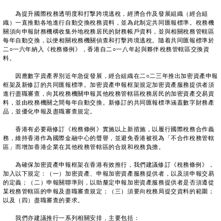
為提升國際稅務透明度和打撃跨境逃稅，經濟合作及發展組織（經合組
織）一直推動各地進行自動交換稅務資料，並為此制定共同匯報標準。稅務機
關須向申報財務機構收集外地稅務居民的財務帳戶資料，並與相關稅務管轄區
每年自動交換，以便相關稅務機關偵查和打擊跨境逃稅。隨着共同匯報標準於
二○一六年納入《稅務條例》，香港自二○一八年起與夥伴稅務管轄區交換資
料。
因應數字資產界別近年急促發展，經合組織在二○二三‍年推出加密資產申報
框架及新修訂的共同匯報標準。加密資產申報框架規定加密資產服務提供者須
進行盡職審查，向其稅務機關申報其他稅務管轄區稅務居民的加密資產交易資
料，並由稅務機關之間每年自動交換。新修訂的共同匯報標準涵蓋數字財務產
品，並優化申報及盡職審查規定。
香港有必要藉修訂《稅務條例》實施以上新措施，以履行國際稅務合作義
務，維持香港作為國際金融中心的聲譽，並避免香港被視為「不合作稅務管轄
區」而增加香港企業在其他稅務管轄區的合規和稅務負擔。
為確保加密資產申報框架在香港有效推行，我們建議修訂《稅務條例》，
加入以下規定：（一）加密資產、申報加密資產服務提供者，以及須申報交易
的定義；（二）申報關聯準則，以助釐定申報加密資產服務提供者是否須遵從
某稅務管轄區的申報及盡職審查規定；（三）須要向稅務局提交資料的範圍；
以及（四）盡職審查的要求。
我們亦建議推行一系列相關安排，主要包括：