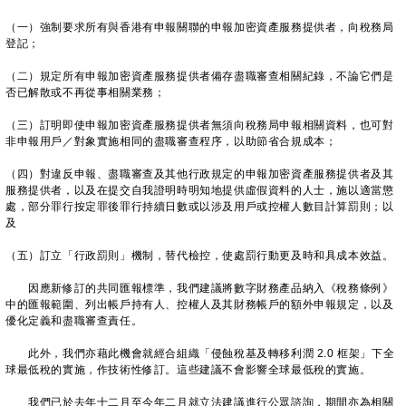
（一）強制要求所有與香港有申報關聯的申報加密資產服務提供者，向稅務局
登記；
（二）規定所有申報加密資產服務提供者備存盡職審查相關紀錄，不論它們是
否已解散或不再從事相關業務；
（三）訂明即使申報加密資產服務提供者無須向稅務局申報相關資料，也可對
非申報用戶／對象實施相同的盡職審查程序，以助節省合規成本；
（四）對違反申報、盡職審查及其他行政規定的申報加密資產服務提供者及其
服務提供者，以及在提交自我證明時明知地提供虛假資料的人士，施以適當懲
處，部分罪行按定罪後罪行持續日數或以涉及用戶或控權人數目計算罰則；以
及
（五）訂立「行政罰則」機制，替代檢控，使處罰行動更及時和具成本效益。
因應新修訂的共同匯報標準，我們建議將數字財務產品納入《稅務條例》
中的匯報範圍、列出帳戶持有人、控權人及其財務帳戶的額外申報規定，以及
優化定義和盡職審查責任。
此外，我們亦藉此機會就經合組織「侵蝕稅基及轉移利潤 2.0 框架」下全
球最低稅的實施，作技術性修訂。這些建議不會影響全球最低稅的實施。
我們已於去年十二月至今年二月就立法建議進行公眾諮詢，期間亦為相關