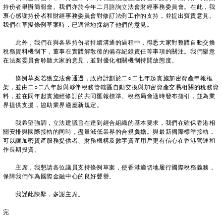
持份者舉辦簡報會。我們亦於今年二月諮詢立法會財經事務委員會。在此，我
衷心感謝持份者和財經事務委員會對修訂法例工作的支持，並提出寶貴意見。
我們在草擬條例草案時，已適當地採納了他們的意見。
此外，我們在與各界持份者持續溝通的過程中，得悉大家對整體自動交換
稅務資料機制下，董事在實體解散後的備存紀錄責任等事項的關注。我們樂意
在法案委員會聆聽大家的意見，並對優化相關機制持開放態度。
條例草案若獲立法會通過，政府計劃於二○二七年起實施加密資產申報框
架，並由二○二八年起與夥伴稅務管轄區自動交換與加密資產交易相關的稅務資
料，並在同年起實施經修訂的共同匯報標準。稅務局會適時發布指引，並為業
界提供支援，協助業界適應新規定。
我希望強調，立法建議旨在達到經合組織的基本要求，我們在確保香港相
關安排與國際接軌的同時，盡量減低業界的合規負擔。與最新國際標準接軌，
可以讓加密資產服務提供者、財務機構及數字資產用戶更有信心在香港營運和
作長期投資。
主席，我懇請各位議員支持條例草案，使香港適切地履行國際稅務義務，
保障我們作為國際金融中心的良好聲譽。
我謹此陳辭，多謝主席。
完