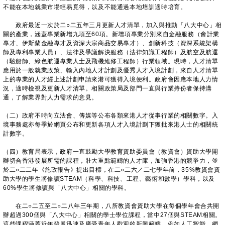
不能在本地就業市場輕易覓得，以及不能通過本地培訓適時培育。
政府最近一次於二○二五年三月更新人才清單，加入與推動「八大中心」相
關的產業，涵蓋專業新增九項至60項。新增項專業分別來自金融服務（會計業
專才、伊斯蘭金融專才及資深大宗商品交易專才）、創新科技（資深系統架構
師及專利專業人員）、法律及爭議解決服務（法律知識工程師）及航空及航運
（驗船師、綠色航運專業人士及飛機維修工程師）行業領域。現時，人才清單
應用於一般就業政策、輸入內地人才計劃及優秀人才入境計劃，來自人才清單
上的專業的人才經上述計劃申請來港可獲得入境便利。政府會因應本地人力情
況，適時檢視及更新人才清單。相關政策局及部門一直與行業持份者保持溝
通，了解業界對人力需求的意見。
（二）政府不時向立法會、傳媒等公布各類來港人才從事行業的相關數字。入
境事務處亦每季於網頁公布和更新各項人才入境計劃下獲批來港人士的相關統
計數字。
（四）教育局表示，政府一直鼓勵大學教育資助委員會（教資會）資助大學開
辦切合香港發展所需的課程，壯大重點範疇的人才庫，加強香港的競爭力，並
於二○二二年《施政報告》提出目標，在二○二六／二七學年前，35%教資會資
助大學的學生將修讀STEAM（科學、科技、工程、藝術和數學）學科，以及
60%學生將修讀與「八大中心」相關的學科。
在二○二五至二○二八年三年期，八所教資會資助大學在每個學年會合共開
辦超過300個與「八大中心」相關的學士學位課程，當中27個與STEAM相關。
這些課程涵蓋近年發展迅速及廣受青年人歡迎的新興範疇，例如人工智能、網