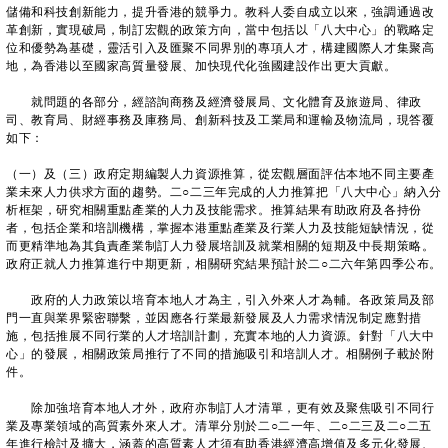
儲備和科技創新能力，提升香港的競爭力。教科人委自成立以來，強調通過改
革創新，實現破局，制訂宏觀的政策方向，當中包括以「八大中心」的戰略定
位和優勢為基礎，靈活引入及匯聚不同界別的專項人才，構建國際人才集聚高
地，為香港以至國家高質量發展、加快現代化強國建設作出更大貢獻。
就問題的各部分，經諮詢商務及經濟發展局、文化體育及旅遊局、律政
司、教育局、財經事務及庫務局、創新科技及工業局和運輸及物流局，現答覆
如下：
（一）及（三）政府定期編製人力資源推算，從宏觀層面評估本地不同主要產
業未來人力供求方面的趨勢。二○二三年完成的人力推算把「八大中心」納入分
析框架，研究相關重點產業的人力及技能需求。推算結果有助政府及各持份
者，包括企業和培訓機構，掌握本港重點產業及行業人力及技能短缺情況，從
而更精準地為其負責產業制訂人力發展培訓及就業相關的短期及中長期策略。
政府正就人力推算進行中期更新，相關研究結果預計於二○二六年第四季公布。
政府的人力政策以培育本地人才為主，引入外來人才為輔。各政策局及部
門一直與業界緊密聯繫，並因應各行業最新發展及人力需求情況制定應對措
施，包括推展不同行業的人才培訓計劃，充實本地的人力資源。針對「八大中
心」的發展，相關政策局推行了不同的措施吸引和培訓人才。相關例子載於附
件。
除加強培育本地人才外，政府亦制訂人才清單，更有效及聚焦吸引不同行
業及專業領域的高質素外來人才。清單分別於二○二一年、二○二三及二○二五
年進行檢討及擴大，涵蓋的高質素人才須有助香港經濟高增值及多元化發展、