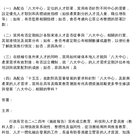
（一）為配合「八大中心」定位的人才部署，當局有否針對不同中心的需要，
設定優先人才類別和具體績效指標（如按產業劃分的人才流入量、職位增長
等）；如有，有否監察相關指標；如否，會否考慮向公眾公布整體的部署計
劃；
（二）當局有否定期統計各類來港人才是否從事與「八大中心」相關的行業、
其留港情況及就業分布；如有，會否考慮定期公布相關數據或趨勢，以便社會
了解政策推行情況；如否，原因為何；
（三）在積極引進外來人才的同時，當局如何確保本地人才能與「八大中心」
產業需求有效對接；有否設立機制，就「八大中心」的人才需求定期評估本地
培訓與就業配對的成效；如否，原因為何；及
（四）為配合「十五五」規劃對高質量發展的要求和針對「八大中心」及新興
產業的人才需求，當局在高等及職業教育層面有何具體措施鼓勵更多學生修讀
與發展「八大中心」相關的學科？
答覆：
主席：
行政長官在二○二四年《施政報告》宣布成立教育、科技和人才委員會（教
科人委），以增強政策系統性、整體性及協同性，從頂層統籌跨局推進教育、
科技、人才一體化融合發展的工作，長遠有助香港建立豐富的人才資源、知識