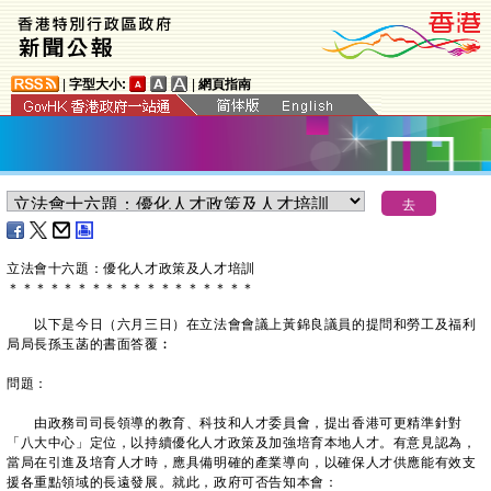
|
字型大小:
|
網頁指南
立法會十六題：優化人才政策及人才培訓
＊
＊
＊
＊
＊
＊
＊
＊
＊
＊
＊
＊
＊
＊
＊
＊
＊
＊
以下是今日（六月三日）在立法會會議上黃錦良議員的提問和勞工及福利
局局長孫玉菡的書面答覆︰
問題：
由政務司司長領導的教育、科技和人才委員會，提出香港可更精準針對
「八大中心」定位，以持續優化人才政策及加強培育本地人才。有意見認為，
當局在引進及培育人才時，應具備明確的產業導向，以確保人才供應能有效支
援各重點領域的長遠發展。就此，政府可否告知本會：