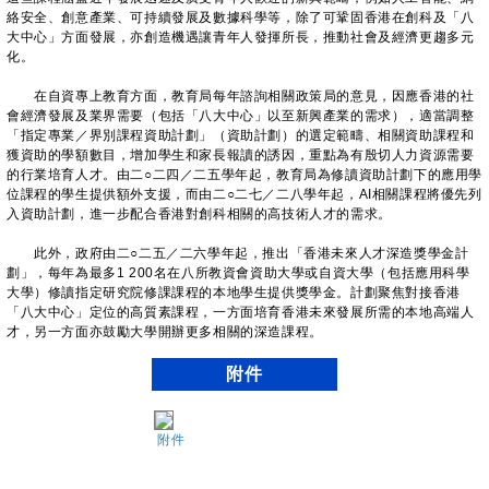
絡安全、創意產業、可持續發展及數據科學等，除了可鞏固香港在創科及「八
大中心」方面發展，亦創造機遇讓青年人發揮所長，推動社會及經濟更趨多元
化。
在自資專上教育方面，教育局每年諮詢相關政策局的意見，因應香港的社
會經濟發展及業界需要（包括「八大中心」以至新興產業的需求），適當調整
「指定專業／界別課程資助計劃」（資助計劃）的選定範疇、相關資助課程和
獲資助的學額數目，增加學生和家長報讀的誘因，重點為有殷切人力資源需要
的行業培育人才。由二○二四／二五學年起，教育局為修讀資助計劃下的應用學
位課程的學生提供額外支援，而由二○二七／二八學年起，AI相關課程將優先列
入資助計劃，進一步配合香港對創科相關的高技術人才的需求。
此外，政府由二○二五／二六學年起，推出「香港未來人才深造獎學金計
劃」，每年為最多1 200名在八所教資會資助大學或自資大學（包括應用科學
大學）修讀指定研究院修課課程的本地學生提供獎學金。計劃聚焦對接香港
「八大中心」定位的高質素課程，一方面培育香港未來發展所需的本地高端人
才，另一方面亦鼓勵大學開辦更多相關的深造課程。
附件
附件