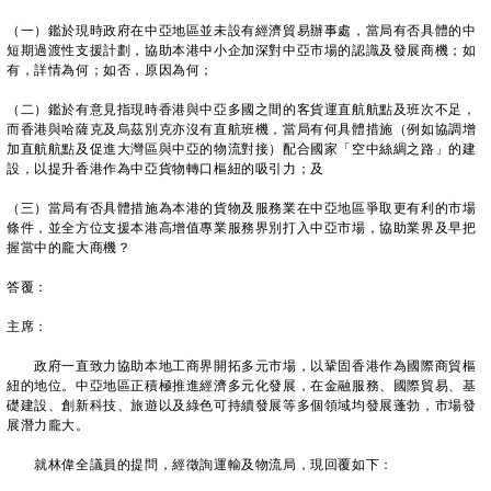
（一）鑑於現時政府在中亞地區並未設有經濟貿易辦事處，當局有否具體的中
短期過渡性支援計劃，協助本港中小企加深對中亞市場的認識及發展商機；如
有，詳情為何；如否，原因為何；
（二）鑑於有意見指現時香港與中亞多國之間的客貨運直航航點及班次不足，
而香港與哈薩克及烏茲別克亦沒有直航班機，當局有何具體措施（例如協調增
加直航航點及促進大灣區與中亞的物流對接）配合國家「空中絲綢之路」的建
設，以提升香港作為中亞貨物轉口樞紐的吸引力；及
（三）當局有否具體措施為本港的貨物及服務業在中亞地區爭取更有利的市場
條件，並全方位支援本港高增值專業服務界別打入中亞市場，協助業界及早把
握當中的龐大商機？
答覆：
主席：
政府一直致力協助本地工商界開拓多元市場，以鞏固香港作為國際商貿樞
紐的地位。中亞地區正積極推進經濟多元化發展，在金融服務、國際貿易、基
礎建設、創新科技、旅遊以及綠色可持續發展等多個領域均發展蓬勃，市場發
展潛力龐大。
就林偉全議員的提問，經徵詢運輸及物流局，現回覆如下：