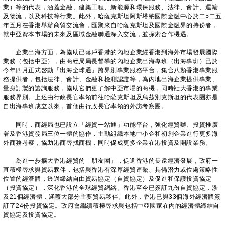
業）等的代表，涵蓋金融、建築工程、新能源和環保服務、法律、會計、運輸
及物流，以及科技等行業。此外，哈薩克斯坦阿斯塔納國際金融中心於二○二五
年五月在香港舉辦商貿交流會，匯聚來自哈薩克斯坦及國際金融界的持份者，
就中亞資本市場的未來及區域金融聯通深入交流，並探索合作機遇。
企業出海方面，為協助已落戶香港的內地企業經香港到海外市場發展國際
業務（包括中亞），由商經局局長督導的內地企業出海專班（出海專班）已於
今年四月正式啓動「出海全球通」跨界別專業服務平台，集合八類香港專業服
務提供者，包括法律、會計、金融和檢測認證等，為內地出海企業提供專業、
量身訂製的諮詢服務，協助它們更了解中亞市場的商機，同時壯大香港的專業
服務界別。上述由行政長官率領前往哈薩克斯坦及烏茲別克斯坦的代表團亦是
自出海專班成立以來，首個由行政長官率領的外訪考察團。
同時，商經局也已設立「經貿一站通」功能平台，強化經貿辦、投資推廣
署及香港貿發局三位一體的協作，主動組織本地中小企和初創企業進行更多海
外商務考察，協助港商尋找商機，同時促成更多企業在港投資及開設業務。
為進一步擴大香港經貿的「朋友圈」，促進香港的長遠經濟發展，政府一
直積極尋求與貿易夥伴，包括與香港有深厚經貿連繫、具備潛力或位處策略性
位置的經濟體，透過締結自由貿易協定（自貿協定）及促進和保護投資協定
（投資協定），深化香港的全球經貿網絡。香港至今已簽訂九份自貿協定，涉
及21個經濟體，涵蓋大部分主要貿易夥伴。此外，香港已與33個海外經濟體簽
訂了24份投資協定。政府會繼續積極尋求與包括中亞國家在內的經濟體締結自
貿協定及投資協定。