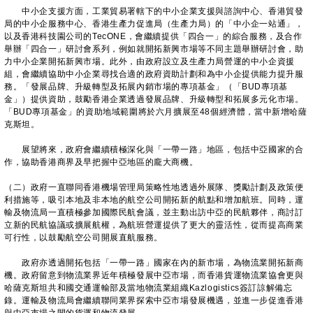
中小企支援方面，工業貿易署轄下的中小企業支援與諮詢中心、香港貿發
局的中小企服務中心、香港生產力促進局（生產力局）的「中小企一站通」，
以及香港科技園公司的TecONE，會繼續提供「四合一」的綜合服務，及合作
舉辦「四合一」研討會系列，例如就開拓新興市場等不同主題舉辦研討會，助
力中小企業開拓新興市場。此外，由政府設立及生產力局營運的中小企資援
組，會繼續協助中小企業尋找合適的政府資助計劃和為中小企提供能力提升服
務。「發展品牌、升級轉型及拓展內銷市場的專項基金」（「BUD專項基
金」）提供資助，鼓勵香港企業透過發展品牌、升級轉型和拓展多元化市場。
「BUD專項基金」的資助地域範圍將於六月擴展至48個經濟體，當中新增哈薩
克斯坦。
展望將來，政府會繼續積極深化與「一帶一路」地區，包括中亞國家的合
作，協助香港商界及早把握中亞地區的龐大商機。
（二）政府一直聯同香港機場管理局策略性地透過外展隊、獎勵計劃及政策便
利措施等，吸引本地及非本地的航空公司開拓新的航點和增加航班。同時，運
輸及物流局一直積極參加國際民航會議，並主動出訪中亞的民航夥伴，商討訂
立新的民航協議或擴展航權，為航班營運提供了更大的靈活性，從而提高商業
可行性，以鼓勵航空公司開展直航服務。
政府亦透過開拓包括「一帶一路」國家在內的新市場，為物流業開拓新商
機。政府留意到物流業界近年積極發展中亞市場，而香港貨運物流業協會更與
哈薩克斯坦共和國交通運輸部及當地物流業組織Kazlogistics簽訂諒解備忘
錄。運輸及物流局會繼續聯同業界探索中亞市場發展機遇，並進一步促進香港