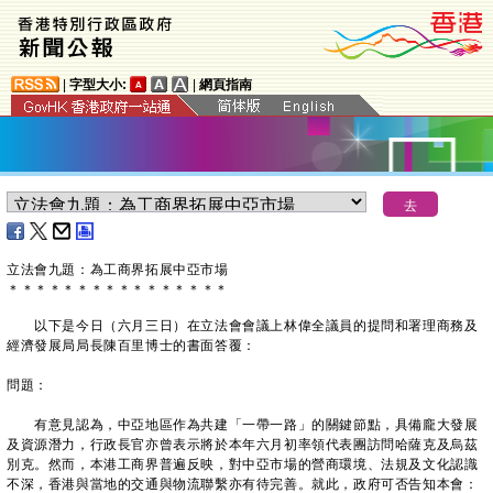
|
字型大小:
|
網頁指南
立法會九題：為工商界拓展中亞市場
＊
＊
＊
＊
＊
＊
＊
＊
＊
＊
＊
＊
＊
＊
＊
＊
以下是今日（六月三日）在立法會會議上林偉全議員的提問和署理商務及
經濟發展局局長陳百里博士的書面答覆：
問題：
有意見認為，中亞地區作為共建「一帶一路」的關鍵節點，具備龐大發展
及資源潛力，行政長官亦曾表示將於本年六月初率領代表團訪問哈薩克及烏茲
別克。然而，本港工商界普遍反映，對中亞市場的營商環境、法規及文化認識
不深，香港與當地的交通與物流聯繫亦有待完善。就此，政府可否告知本會：