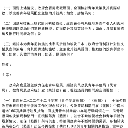
（一）面對上述情況，政府會否從宏觀層面，全面檢討青年政策及其實際成
效，以完善青年發展配套並協助其就業；如會，詳情為何；
（二）因應AI技術正取代部分初級職位，政府會否有系統地為青年引入AI應用
技能培訓以協助他們掌握新技能，從而提升其就業競爭力；如會，具體政策措
施及推行時間表為何；及
（三）鑑於本港青年尼特族的比率高於新加坡及日本，政府會否制訂針對性支
援及宣傳策略，向其提供適切協助，並強化其就業誘因，推動他們投身勞動市
場；如會，具體詳情為何；如否，原因為何？
答覆：
主席：
政府高度重視並致力促進青年發展。經諮詢民政及青年事務局（民青
局）、教育局及政府統計處（統計處）後，現就議員的提問綜合回覆如下：
（一）政府於二○二二年十二月發布《青年發展藍圖》（《藍圖》），全面勾劃
政府未來長期青年發展工作的理念和方針。各決策局和部門在《藍圖》中提出
超過160項具體行動及措施，而提升青年就業能力亦是行動綱領之一。民青局
聯同各決策局和部門一直積極落實《藍圖》，並會不時檢視社會和青年群體的
最新情況，確保《藍圖》與時俱進，持續回應青年不斷轉變的需要。各相關決
策局在公布《藍圖》起至今再提出了共約130項與青年相關的新措施，當中亦