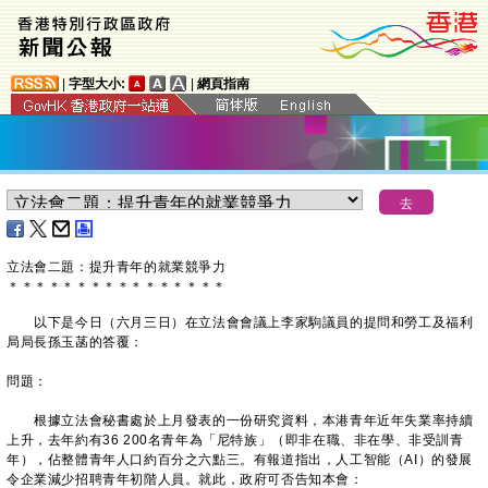
|
字型大小:
|
網頁指南
立法會二題：提升青年的就業競爭力
＊
＊
＊
＊
＊
＊
＊
＊
＊
＊
＊
＊
＊
＊
＊
＊
以下是今日（六月三日）在立法會會議上李家駒議員的提問和勞工及福利
局局長孫玉菡的答覆：
問題：
根據立法會秘書處於上月發表的一份研究資料，本港青年近年失業率持續
上升，去年約有36 200名青年為「尼特族」（即非在職、非在學、非受訓青
年），佔整體青年人口約百分之六點三。有報道指出，人工智能（AI）的發展
令企業減少招聘青年初階人員。就此，政府可否告知本會：