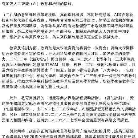
有加強人工智能（AI）教育和培訓的措施。
（二）AI的急速發展既帶來挑戰，亦創造新機遇。不同研究顯示，AI等自動化
技術可替代部分現有職位，同時亦會催生新的工作崗位，對勞工市場的影響遍
及各行業及不同職級。為準確掌握AI對香港整體勞工市場以至不同行業和職位
的影響，勞工及福利局現正進行全面分析，相關結果將納入人力推算中期更
新，預計於今年第四季公布，為未來政策制定提供更全面的數據支持。
教育及培訓方面，政府鼓勵大學教育資助委員會（教資會）資助大學開辦
切合香港發展所需的課程，壯大創科等重點範疇的人才庫，加強香港的競爭
力。二○二二年《施政報告》提出目標，在二○二六／二七學年前，三成半教資
會資助大學的學生將修讀STEAM（科學、科技、工程、藝術和數學）學科，以
及六成的學生將修讀與國家「十四五」規劃下香港發展為「八大中心」（包括
國際創新科技中心）相關的學科。教資會亦於二○二三年撥款一億元設立科教創
新基金，推動大學利用科技推進教學革新及豐富學習體驗，培養學生在數字化
經濟環境中成為德才兼備的新世代人才。
此外，教育局推行的「指定專業／界別課程資助計劃」（資助計劃），資
助學生修讀選定配合香港的經濟社會發展需要的自資學士學位及副學位課程
（包括電腦科學）。由二○二七／二八學年起，AI相關課程更將優先列入資助計
劃。另外，職業訓練局由二○二五／二六學年起為高級文憑課程必修資訊科技單
元引入相關AI內容，並將於二○二六／二七學年全面涵蓋所有高級文憑課程。
與此同時，政府亦正籌備將僱員再培訓局升格為技能提升局，該局日後除
了會繼續為15至29歲的青年提供專設培訓課程，涵蓋多項職業技能及通用技能