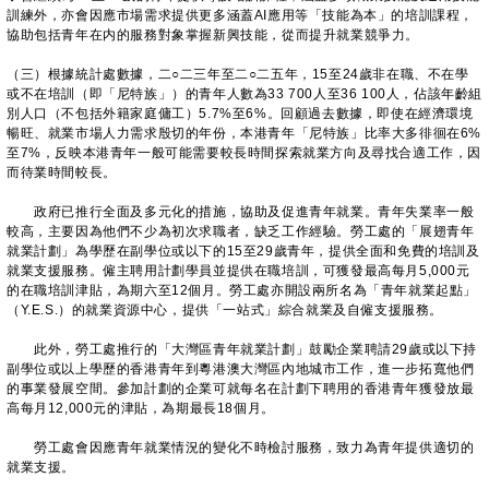
訓練外，亦會因應市場需求提供更多涵蓋AI應用等「技能為本」的培訓課程，
協助包括青年在内的服務對象掌握新興技能，從而提升就業競爭力。
（三）根據統計處數據，二○二三年至二○二五年，15至24歲非在職、不在學
或不在培訓（即「尼特族」）的青年人數為33 700人至36 100人，佔該年齡組
別人口（不包括外籍家庭傭工）5.7%至6%。回顧過去數據，即使在經濟環境
暢旺、就業市場人力需求殷切的年份，本港青年「尼特族」比率大多徘徊在6%
至7%，反映本港青年一般可能需要較長時間探索就業方向及尋找合適工作，因
而待業時間較長。
政府已推行全面及多元化的措施，協助及促進青年就業。青年失業率一般
較高，主要因為他們不少為初次求職者，缺乏工作經驗。勞工處的「展翅青年
就業計劃」為學歷在副學位或以下的15至29歲青年，提供全面和免費的培訓及
就業支援服務。僱主聘用計劃學員並提供在職培訓，可獲發最高每月5,000元
的在職培訓津貼，為期六至12個月。勞工處亦開設兩所名為「青年就業起點」
（Y.E.S.）的就業資源中心，提供「一站式」綜合就業及自僱支援服務。
此外，勞工處推行的「大灣區青年就業計劃」鼓勵企業聘請29歲或以下持
副學位或以上學歷的香港青年到粵港澳大灣區內地城市工作，進一步拓寬他們
的事業發展空間。參加計劃的企業可就每名在計劃下聘用的香港青年獲發放最
高每月12,000元的津貼，為期最長18個月。
勞工處會因應青年就業情況的變化不時檢討服務，致力為青年提供適切的
就業支援。