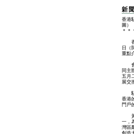
香港
圖）
＊
＊
香港
日（
重點
會議
同主
五月
展交
駐柏
香港
門戶
黃文
一，
灣區
創造