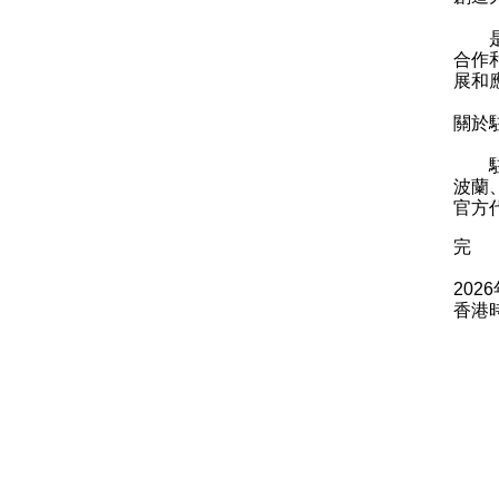
是次
合作
展和
關於
駐柏
波蘭
官方
完
202
香港時