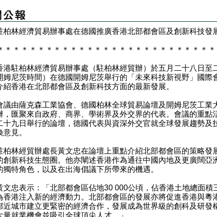
駐柏林經濟貿易辦事處在德國推廣香港北部都會區及創新科技發
＊
＊
＊
＊
＊
＊
＊
＊
＊
＊
＊
＊
＊
＊
＊
＊
＊
＊
＊
＊
＊
＊
＊
＊
＊
＊
＊
駐柏林經濟貿易辦事處（駐柏林經貿辦）於五月二十八日至
開姆尼茨時間）在德國開姆尼茨舉行的「未來科技新視野」國際
介紹香港在北部都會區及創新科技方面的最新發展。
由薩克森工業協會、德國柏林全球貿易論壇及開姆尼茨工業
辦，匯聚來自政府、商界、學術界及外交界的代表。會議的重點
二十九日舉行的論壇，德國代表與資深外交官就全球發展趨勢及
換意見。
林經貿辦處長黃文忠在論壇上重點介紹北部都會區的策略發
的創新科技生態圈。他亦闡述香港作為通往中國內地及更廣闊亞
的獨特角色，以及在出海倡議下所帶來的機遇。
忠表示：「北部都會區佔地30 000公頃，佔香港土地總面積
為香港注入新的經濟動力。北部都會區的發展亦將促進香港與粵
鄰近城市建立更緊密的經濟合作，發展成為世界級的創科及研發
大量就業機會並吸引全球頂尖人才。」