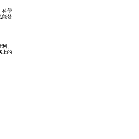
、科學
氫能發
牙利、
務上的