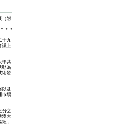
展（附
＊
＊
＊
二十九
會議上
大學共
活動為
技術發
展以及
洲市場
三分之
港澳大
樞紐，