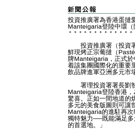
投資推廣署為香港蛋撻
Manteigaria登陸中環
＊
＊
＊
＊
＊
＊
＊
＊
＊
＊
＊
＊
＊
投資推廣署（投資署
鮮現烤正宗葡撻（Pasté
牌Manteigaria，
着該集團國際化的重要
飲品牌進軍亞洲多元市
署理投資署署長劉智
Manteigaria登陸
驚喜。正如一間地道的
多元的美食版圖則可讓
Manteigaria的進
獨特魅力──既能滿足
的首選地。」