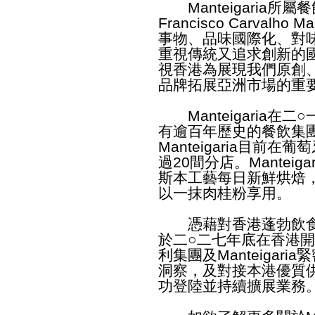
Manteigaria所
Francisco Carval
事物、品味國際化、對
重視傳統又追求創新的
視香港為展現我們原創
品牌拓展亞洲市場的重
Manteigaria在
有逾百年歷史的餐飲集
Manteigaria目前
過20間分店。Mantei
斯本工藝每日新鮮烘焙
以一抹肉桂粉享用。
憑藉對香港蓬勃飲食市場的
於二○二七年底在香港
利集團及Manteigar
洞察，及對接本港優質
功登陸並持續擴展業務