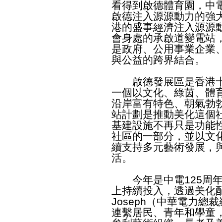
看得到啟德體育園，中
啟德注入源源動力的強
港的盛事經濟注入源源
會身處的承啟道變電站
是政府、公用事業企業
與公益的跨界結合。
啟德發展區是香港十
一個以文化、綠茵、體
沿岸富有特色、朝氣勃
站計劃是推動美化這個
基建設施不再只是功能
社區的一部分，並以文
續支持多元藝術發展，
活。
今年是中電125周年
上持續投入，透過美化
Joseph（中華電力
連繫居民、青年和學童