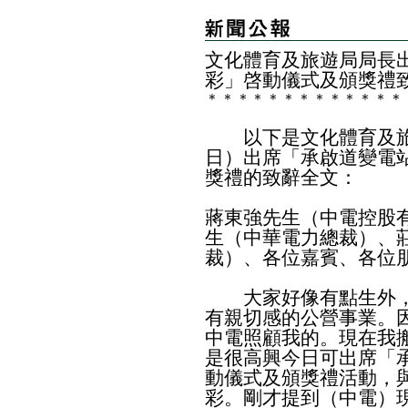
​文化體育及旅遊局局長
彩」啓動儀式及頒獎禮
＊
＊
＊
＊
＊
＊
＊
＊
＊
＊
＊
＊
＊
以下是文化體育及旅
日）出席「承啟道變電
獎禮的致辭全文：
蔣東強先生（中電控股
生（中華電力總裁）、
裁）、各位嘉賓、各位
大家好像有點生外，
有親切感的公營事業。
中電照顧我的。現在我
是很高興今日可出席「
動儀式及頒獎禮活動，
彩。剛才提到（中電）