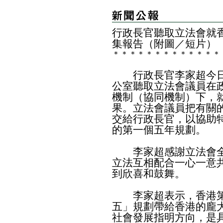
行政長官聽取立法會就
集報告（附圖／短片）
＊
＊
＊
＊
＊
＊
＊
＊
＊
＊
＊
＊
＊
行政長官李家超今日
公室聽取立法會議員在
機制（協同機制）下，
果。立法會議員把有關
交給行政長官，以協助
的第一個五年規劃。
李家超感謝立法會全
立法互相配合一心一意
到欣喜和鼓舞。
李家超表示，香港第
五」規劃帶給香港的龐
社會發展指明方向，是