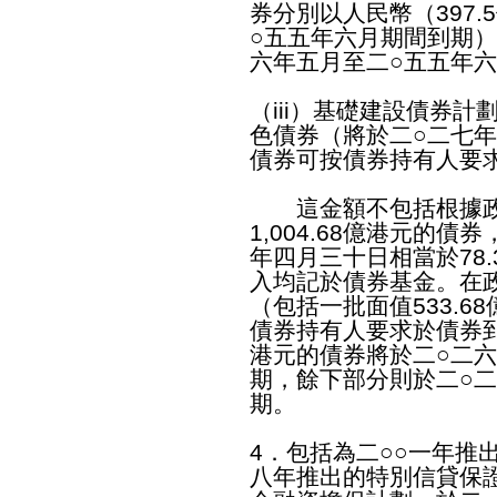
券分別
以
人民幣（397
○五五年六月期間到期）
六年五月至二○五五年
（iii）基礎建設債券計劃
色債券（將於二○二七
債券可按債券持有人要
這金額不包括根據政
1,004.68億港元的
年四月三十日相當於78
入均記於債券基金。在
（包括一批面值533.
債券持有人要求於債券到
港元的債券將於二○二
期，餘下部分則於二○
期。
4．包括為二○○一年推
八年推出的特別信貸保