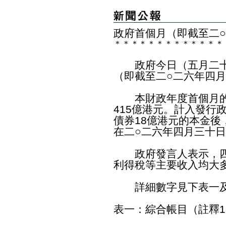
政府首個月（即截至二
＊
＊
＊
＊
＊
＊
＊
＊
＊
＊
＊
＊
＊
政府今日（五月二十
（即截至二○二六年四
本財政年度首個月的開
415億港元。計入發行
債券18億港元的本金後
在二○二六年四月三十日為
政府發言人表示，四
利得稅等主要收入均大
詳細數字見下表一及
表一：綜合帳目（註釋1