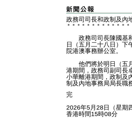
政務司司長和政制及內
＊
＊
＊
＊
＊
＊
＊
＊
＊
＊
＊
＊
＊
政務司司長陳國基和
日（五月二十八日）下
院港澳事務辦公室。
他們將於明日（五月
港期間，政務司副司長
小華離港期間，政制及
制及內地事務局局長職
完
2026年5月28日（星期
香港時間15時08分