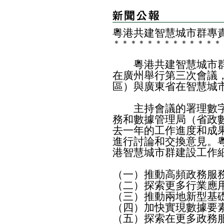
粵港共建智慧城市群專
＊
＊
＊
＊
＊
＊
＊
＊
＊
＊
＊
＊
＊
粵港共建智慧城市群
在廣州舉行第三次會議
區）與廣東省在智慧城
主持會議的署理數字
務和數據管理局（省政
去一年的工作進度和成
進行討論和交換意見。
港智慧城市群建設工作
（一）推動高頻政務服
（二）探索更多行業應
（三）推動兩地新型基
（四）加快實現數據要
（五）探索在更多政務