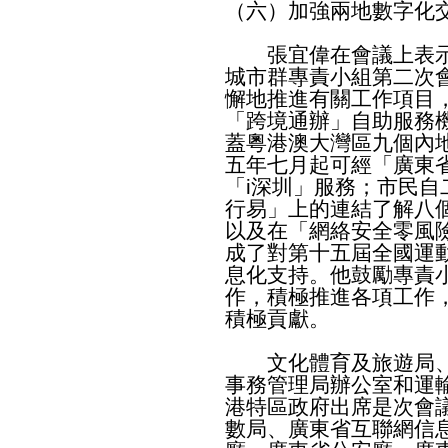
（六）加強兩地數字化
張宜偉在會議上表示
城市群專責小組第二次
懈地推進有關工作項目
「跨境通辦」自助服務
蓋粵港澳大灣區九個內
五年七月起可經「廣東
「i深圳」服務；市民自
行易」上的連結了解八
以及在「網絡安全零風
成了對第十五屆全國運
息化支持。他鼓勵專責
作，積極推進各項工作
積極貢獻。
文化體育及旅遊局、
事務管理局辦公室和運
港特區政府出席是次會
數局、廣東省互聯網信