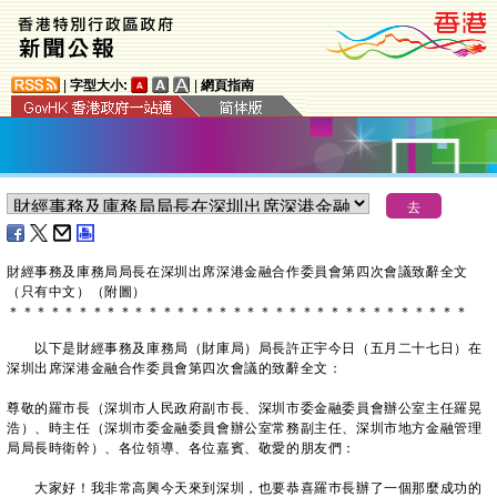
|
字型大小:
|
網頁指南
​財經事務及庫務局局長在深圳出席深港金融合作委員會第四次會議致辭全文
（只有中文）（附圖）
＊
＊
＊
＊
＊
＊
＊
＊
＊
＊
＊
＊
＊
＊
＊
＊
＊
＊
＊
＊
＊
＊
＊
＊
＊
＊
＊
＊
＊
＊
＊
＊
＊
以下是財經事務及庫務局（財庫局）局長許正宇今日（五月二十七日）在
深圳出席深港金融合作委員會第四次會議的致辭全文：
尊敬的羅市長（深圳市人民政府副市長、深圳市委金融委員會辦公室主任羅晃
浩）、時主任（深圳市委金融委員會辦公室常務副主任、深圳市地方金融管理
局局長時衛幹）、各位領導、各位嘉賓、敬愛的朋友們：
大家好！我非常高興今天來到深圳，也要恭喜羅巿長辦了一個那麼成功的