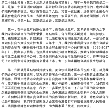
第二十屆金博會（第二十屆深圳國際金融博覽會）。明年一月份我們也是二十
屆，是第二十屆亞洲金融論壇，非常歡迎屆時在香港能夠接待你們，也希望我
們能夠有更多交流。剛才羅市長說了六點。其實一直以來，這個深港金融合作
委員會也是我們官民商三方面精英翹楚的一個重要平台。因為時間關係，我回
應羅市長，也是六點。三點是說過去，三點是說未來。
第一，在中央政府的關心支持下，也在兩地政府、業界的共同努力之下，
我們深港金融合作的碩果纍纍、亮點紛呈，合作層次不斷提升，領域持續拓
寬，機制更加完善。具體來說，可以說從數方面闡述這方面成績。一是我們在
金融科技合作實現突破性進展。去年十一月，我們財庫局與深圳巿地方金融管
理局聯合發布《關於攜手打造港深全球金融科技中心的行動方案（2025-2027
年）》，提出多項措施，包括共建金融科技聯合孵化器，推動深圳金融機構在
香港設立金融科技子公司，支持深圳科企利用香港生物科技公司、特專科技公
司上市規則章節等便利措施來香港上市，進一步加速兩地金融科技生態融合。
第二方面就是重點領域持續深化。黃金領域剛才羅市長也點了題，就是我
們的合作取得實質進展，雙方成功簽署合作備忘錄，進一步推動黃金產業的深
層協作。通過支持香港金商與深圳符合資格企業開展加工貿易和精煉業務合
作，雙方攜手共建區域黃金生態圈。剛才午飯時，在羅市長指導下，我們跟福
田區區長已經交換過訊息。我們下一步重點是跟進一下在福田區的黃金倉庫，
怎樣去服務整個區域的黃金生態圈，為香港建設國際黃金交易中心注入新動
力，這個標誌着兩地在貴金屬領域的合作邁向嶄新階段。另外，綠色金融合作
也是不斷加強，我們非常鼓勵深圳企業在香港發行可持續發展離岸人民幣債
券，共同推動綠色金融標準對接，助力國家重「雙碳」目標實現。