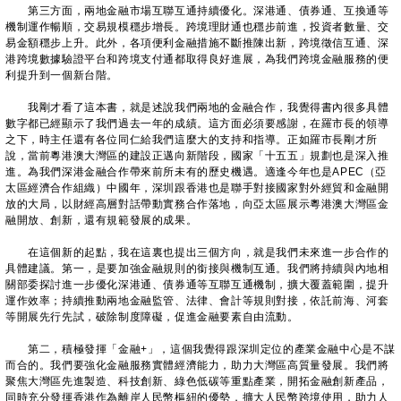
第三方面，兩地金融市場互聯互通持續優化。深港通、債券通、互換通等
機制運作暢順，交易規模穩步增長。跨境理財通也穩步前進，投資者數量、交
易金額穩步上升。此外，各項便利金融措施不斷推陳出新，跨境徵信互通、深
港跨境數據驗證平台和跨境支付通都取得良好進展，為我們跨境金融服務的便
利提升到一個新台階。
我剛才看了這本書，就是述說我們兩地的金融合作，我覺得書內很多具體
數字都已經顯示了我們過去一年的成績。這方面必須要感謝，在羅市長的領導
之下，時主任還有各位同仁給我們這麼大的支持和指導。正如羅市長剛才所
說，當前粵港澳大灣區的建設正邁向新階段，國家「十五五」規劃也是深入推
進。為我們深港金融合作帶來前所未有的歷史機遇。適逢今年也是APEC（亞
太區經濟合作組織）中國年，深圳跟香港也是聯手對接國家對外經貿和金融開
放的大局，以財經高層對話帶動實務合作落地，向亞太區展示粵港澳大灣區金
融開放、創新，還有規範發展的成果。
在這個新的起點，我在這裏也提出三個方向，就是我們未來進一步合作的
具體建議。第一，是要加強金融規則的銜接與機制互通。我們將持續與內地相
關部委探討進一步優化深港通、債券通等互聯互通機制，擴大覆蓋範圍，提升
運作效率；持續推動兩地金融監管、法律、會計等規則對接，依託前海、河套
等開展先行先試，破除制度障礙，促進金融要素自由流動。
第二，積極發揮「金融+」，這個我覺得跟深圳定位的產業金融中心是不謀
而合的。我們要強化金融服務實體經濟能力，助力大灣區高質量發展。我們將
聚焦大灣區先進製造、科技創新、綠色低碳等重點產業，開拓金融創新產品，
同時充分發揮香港作為離岸人民幣樞紐的優勢，擴大人民幣跨境使用，助力人