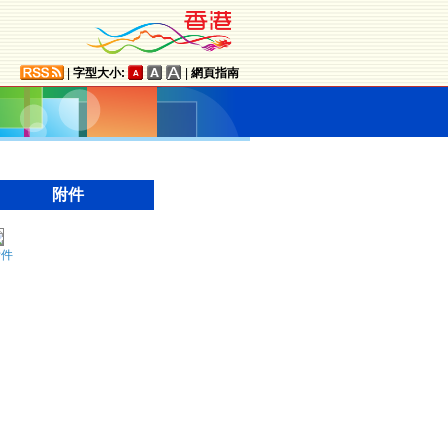
|
字型大小:
|
網頁指南
附件
附件