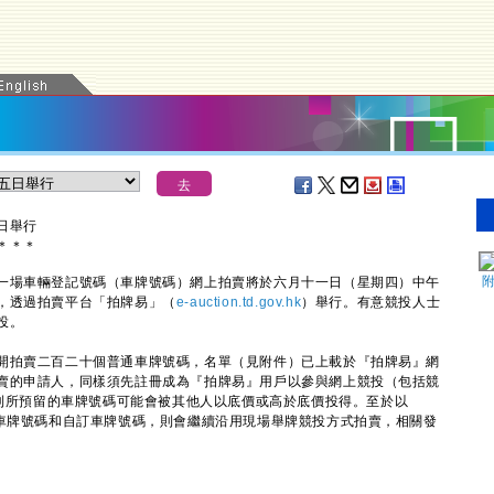
日舉行
＊
＊
＊
場車輛登記號碼（車牌號碼）網上拍賣將於六月十一日（星期四）中午
，透過拍賣平台「拍牌易」（
e-auction.td.gov.hk
）舉行。有意競投人士
投。
拍賣二百二十個普通車牌號碼，名單（見附件）已上載於『拍牌易』網
賣的申請人，同樣須先註冊成為『拍牌易』用戶以參與網上競投（包括競
否則所預留的車牌號碼可能會被其他人以底價或高於底價投得。至於以
殊車牌號碼和自訂車牌號碼，則會繼續沿用現場舉牌競投方式拍賣，相關發