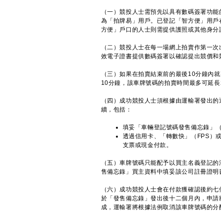
（一）競投人士需預先以具有數碼簽署功能
為「拍牌易」用戶。已登記「智方便」用戶
方便」戶口的人士則需提供護照或其他身分
（二）競投人士在每一場網上拍賣作第一次
效電子證書提供數碼簽署以確認提出競價和
（三）如果在拍賣結束前的最後10分鐘內
10分鐘，該車牌號碼的拍賣時間最多可延長
（四）成功競投人士須根據由運輸署發出的
續，包括：
填妥「車輛登記號碼發售備忘錄」
透過信用卡、「轉數快」（FPS）
支票或現金付款。
（五）車牌號碼只能配予以買主名義登記的
售備忘錄」買主資料中填妥該公司註冊證明
（六）成功競投人士會在付款獲確認後約七
於「發售備忘錄」發出後十二個月內，申請
成，運輸署將根據法例取消該車牌號碼的分