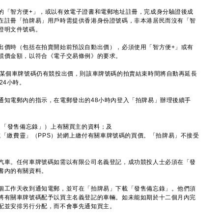
的「智方便+」，或以有效電子證書和電郵地址註冊，完成身分驗證後成
在註冊「拍牌易」用戶時需提供香港身份證號碼，非本港居民而沒有「智
證明文件號碼。
出價時（包括在拍賣開始前預設自動出價），必須使用「智方便+」或有
競價金額，以符合《電子交易條例》的要求。
就某個車牌號碼仍有競投出價，則該車牌號碼的拍賣結束時間將自動再延長
24小時。
通知電郵內的指示，在電郵發出的48小時內登入「拍牌易」辦理後續手
（「發售備忘錄」）上有關買主的資料；及
或「繳費靈」（PPS）於網上繳付有關車牌號碼的買價。「拍牌易」不接受
汽車。任何車牌號碼如需以有限公司名義登記，成功競投人士必須在「發
書內的有關資料。
個工作天收到通知電郵，並可在「拍牌易」下載「發售備忘錄」。他們須
將有關車牌號碼配予以買主名義登記的車輛。如未能如期於十二個月內完
配並安排另行分配，而不會事先通知買主。