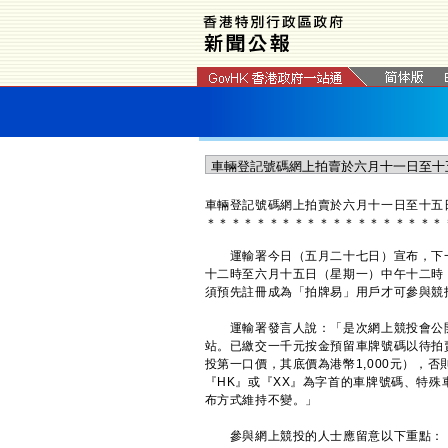
車輛登記號碼網上拍賣於六月十一日至十五
＊
＊
＊
＊
＊
＊
＊
＊
＊
＊
＊
＊
＊
＊
＊
＊
＊
＊
＊
運輸署今日（五月二十七日）宣布，下一
十二時至六月十五日（星期一）中午十二時
須預先註冊成為「拍牌易」用戶才可參與競
運輸署發言人說：「是次網上競投會公開
站。已繳交一千元按金預留車牌號碼以待拍
投第一口價，其底價為港幣1,000元），
『HK』或『XX』為字首的車牌號碼、特
布方式維持不變。」
參與網上競投的人士應留意以下重點：