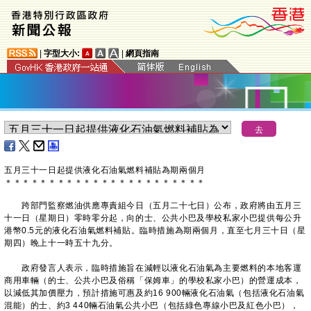
|
字型大小:
|
網頁指南
五月三十一日起提供液化石油氣燃料補貼為期兩個月
＊
＊
＊
＊
＊
＊
＊
＊
＊
＊
＊
＊
＊
＊
＊
＊
＊
＊
＊
＊
＊
＊
＊
跨部門監察燃油供應專責組今日（五月二十七日）公布，政府將由五月三
十一日（星期日）零時零分起，向的士、公共小巴及學校私家小巴提供每公升
港幣0.5元的液化石油氣燃料補貼。臨時措施為期兩個月，直至七月三十日（星
期四）晚上十一時五十九分。
政府發言人表示，臨時措施旨在減輕以液化石油氣為主要燃料的本地客運
商用車輛（的士、公共小巴及俗稱「保姆車」的學校私家小巴）的營運成本，
以減低其加價壓力，預計措施可惠及約16 900輛液化石油氣（包括液化石油氣
混能）的士、約3 440輛石油氣公共小巴（包括綠色專線小巴及紅色小巴），