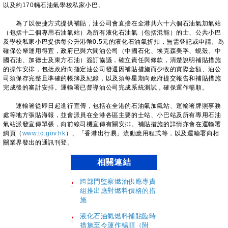
以及約170輛石油氣學校私家小巴。
為了以便捷方式提供補貼，油公司會直接在全港共六十六個石油氣加氣站
（包括十二個專用石油氣站）為所有液化石油氣（包括混能）的士、公共小巴
及學校私家小巴提供每公升港幣0.5元的液化石油氣折扣，無需登記或申請。為
確保公帑運用得宜，政府已與六間油公司（中國石化、埃克森美孚、蜆殼、中
國石油、加德士及東方石油）簽訂協議，確立責任與條款，清楚說明補貼措施
的操作安排，包括政府向指定油公司發還因補貼措施而少收的實際金額、油公
司須保存完整且準確的帳簿及紀錄，以及須每星期向政府提交報告和補貼措施
完成後的審計安排。運輸署已督導油公司完成系統測試，確保運作暢順。
運輸署從即日起進行宣傳，包括在全港的石油氣加氣站、運輸署牌照事務
處等地方張貼海報，並會派員在全港各區主要的士站、小巴站及所有專用石油
氣站派發宣傳單張，向前線司機宣傳有關安排。補貼措施的詳情亦會在運輸署
網頁（
www.td.gov.hk
）、「香港出行易」流動應用程式等，以及運輸署向相
關業界發出的通訊刊登。
相關連結
跨部門監察燃油供應專責
組推出應對燃料價格的措
施
液化石油氣燃料補貼臨時
措施至今運作暢順（附