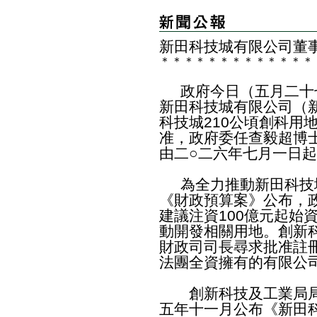
新田科技城有限公司董
＊
＊
＊
＊
＊
＊
＊
＊
＊
＊
＊
＊
＊
政府今日（五月二十
新田科技城有限公司（
科技城210公頃創科用
准，政府委任查毅超博
由二○二六年七月一日
為全力推動新田科技
《財政預算案》公布，
建議注資100億元起始
動開發相關用地。創新
財政司司長尋求批准註
法團全資擁有的有限公
創新科技及工業局局
五年十一月公布《新田