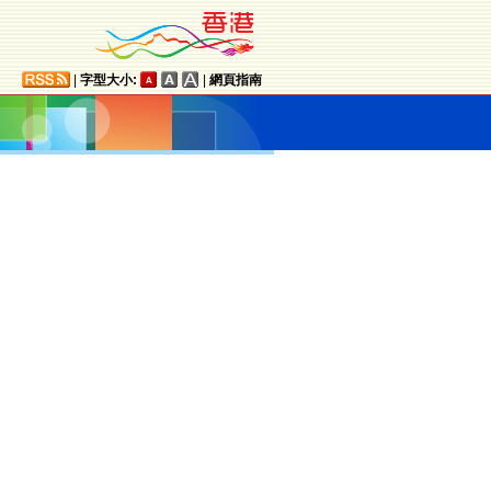
|
字型大小:
|
網頁指南