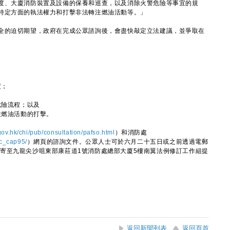
度、大廈消防裝置及設備的保養和巡查，以及消除火警危險等事宜的規
特定方面的執法權力和打擊非法轉注燃油活動等。」
的迫切期望，政府在完成公眾諮詢後，會盡快敲定立法建議，並爭取在
度；
危險流程；以及
注燃油活動的打擊。
ov.hk/chi/pub/consultation/pafso.html
）和消防處
pc_cap95/
）網頁的諮詢文件。公眾人士可於六月二十五日或之前透過電郵
寄至九龍尖沙咀東部康莊道1號消防處總部大廈5樓南翼法例修訂工作組提
返回新聞列表
返回頁首