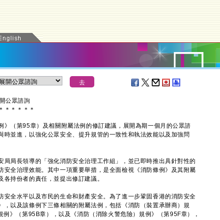
展開公眾諮詢
＊
＊
＊
＊
＊
＊
》（第95章）及相關附屬法例的修訂建議，展開為期一個月的公眾諮
與時並進，以強化公眾安全、提升規管的一致性和執法效能以及加強問
局局長領導的「強化消防安全治理工作組」，並已即時推出具針對性的
防安全治理效能。其中一項重要舉措，是全面檢視《消防條例》及其附屬
及各持份者的責任，並提出修訂建議。
安全水平以及市民的生命和財產安全。為了進一步鞏固香港的消防安全
》，以及該條例下三條相關的附屬法例，包括《消防（裝置承辦商）規
規例》（第95B章），以及《消防（消除火警危險）規例》（第95F章），