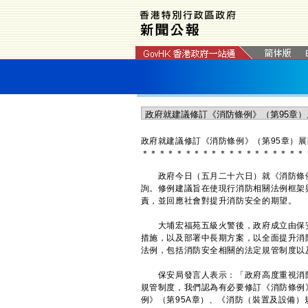
政府就建議修訂《消防條例》（第95章）
＊
＊
＊
＊
＊
＊
＊
＊
＊
＊
＊
＊
＊
＊
＊
＊
＊
＊
＊
政府今日（五月二十六日）就《消防條例
詢。修例建議旨在使現行消防相關法例框架
責，並回應社會對提升消防安全的期望。
大埔宏福苑五級火警後，政府成立由保安
措施，以及部署中長期方案，以全面提升消
法例，包括消防安全相關的法定規管制度以
保安局發言人表示：「政府高度重視消防
規管制度，我們認為有必要修訂《消防條例
例》（第95A章）、《消防（裝置及設備）