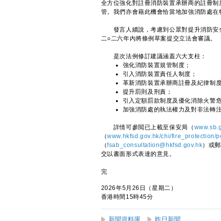
全方位強化對註冊消防裝置承辦商的註冊制
管。我們亦會藉此機會恰當地加強消防處在
發言人續說，考慮到公眾對提升消防安全
二○二六年內將條例草案提交立法會審議。
是次法例修訂建議涵蓋六大支柱：
強化消防裝置規管制度；
引入消防裝置責任人制度；
革新消防裝置承辦商註冊及紀律制
提升罰則及刑責；
引入定額罰款制度及優化消除火警
加強消防處的執法權力及對非法轉
詳情可參閲已上載至保安局（
www.sb.g
（
www.hkfsd.gov.hk/chi/fire_protection/
（
fsab_consultation@hkfsd.gov.hk
）或郵
交以書面形式表達的意見。
完
2026年5月26日（星期二）
香港時間15時45分
新聞資料庫
昨日新聞