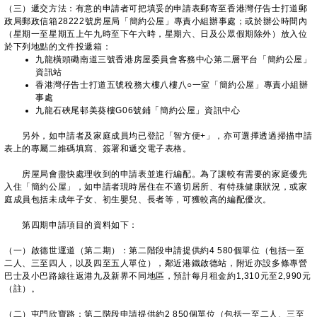
（三）遞交方法：有意的申請者可把填妥的申請表郵寄至香港灣仔告士打道郵
政局郵政信箱28222號房屋局「簡約公屋」專責小組辦事處；或於辦公時間內
（星期一至星期五上午九時至下午六時，星期六、日及公眾假期除外）放入位
於下列地點的文件投遞箱：
九龍橫頭磡南道三號香港房屋委員會客務中心第二層平台「簡約公屋」
資訊站
香港灣仔告士打道五號稅務大樓八樓八○一室「簡約公屋」專責小組辦
事處
九龍石硤尾邨美葵樓G06號鋪「簡約公屋」資訊中心
另外，如申請者及家庭成員均已登記「智方便+」，亦可選擇透過掃描申請
表上的專屬二維碼填寫、簽署和遞交電子表格。
房屋局會盡快處理收到的申請表並進行編配。為了讓較有需要的家庭優先
入住「簡約公屋」，如申請者現時居住在不適切居所、有特殊健康狀況，或家
庭成員包括未成年子女、初生嬰兒、長者等，可獲較高的編配優次。
第四期申請項目的資料如下：
（一）啟德世運道（第二期）：第二階段申請提供約4 580個單位（包括一至
二人、三至四人，以及四至五人單位），鄰近港鐵啟德站，附近亦設多條專營
巴士及小巴路線往返港九及新界不同地區，預計每月租金約1,310元至2,990元
（註）。
（二）屯門欣寶路：第二階段申請提供約2 850個單位（包括一至二人、三至