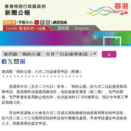
|
字型大小:
|
網頁指南
第四期「簡約公屋」六月二日起接受申請（附圖）
＊
＊
＊
＊
＊
＊
＊
＊
＊
＊
＊
＊
＊
＊
＊
＊
＊
＊
＊
＊
＊
＊
房屋局今日（五月二十六日）宣布，「簡約公屋」於六月二日起接受第四
期申請。第四期申請涵蓋四個項目，包括啟德世運道（第二期）、屯門欣寶
路、屯門青發街及馬鞍山恆光街，合共提供約11 330個單位，預計今年第三季
起陸續入伙。
符合申請資格人士會在六月二日或之前陸續收到由房屋局寄出的申請表，
於六月二至二十三日期間交回的申請表可獲優先處理。早前申請遞交申請表的
人士，則無需再次提交申請。