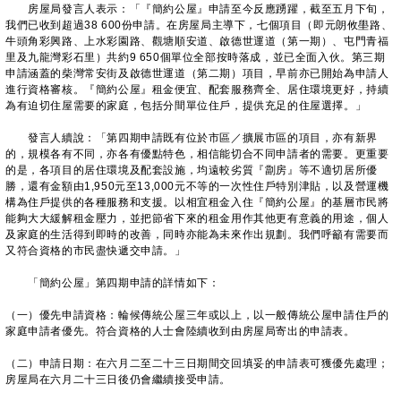
房屋局發言人表示：「『簡約公屋』申請至今反應踴躍，截至五月下旬，
我們已收到超過38 600份申請。在房屋局主導下，七個項目（即元朗攸壆路、
牛頭角彩興路、上水彩園路、觀塘順安道、啟德世運道（第一期）、屯門青福
里及九龍灣彩石里）共約9 650個單位全部按時落成，並已全面入伙。第三期
申請涵蓋的柴灣常安街及啟德世運道（第二期）項目，早前亦已開始為申請人
進行資格審核。『簡約公屋』租金便宜、配套服務齊全、居住環境更好，持續
為有迫切住屋需要的家庭，包括分間單位住戶，提供充足的住屋選擇。」
發言人續說：「第四期申請既有位於市區／擴展市區的項目，亦有新界
的，規模各有不同，亦各有優點特色，相信能切合不同申請者的需要。更重要
的是，各項目的居住環境及配套設施，均遠較劣質『劏房』等不適切居所優
勝，還有金額由1,950元至13,000元不等的一次性住戶特別津貼，以及營運機
構為住戶提供的各種服務和支援。以相宜租金入住『簡約公屋』的基層市民將
能夠大大緩解租金壓力，並把節省下來的租金用作其他更有意義的用途，個人
及家庭的生活得到即時的改善，同時亦能為未來作出規劃。我們呼籲有需要而
又符合資格的市民盡快遞交申請。」
「簡約公屋」第四期申請的詳情如下：
（一）優先申請資格：輪候傳統公屋三年或以上，以一般傳統公屋申請住戶的
家庭申請者優先。符合資格的人士會陸續收到由房屋局寄出的申請表。
（二）申請日期：在六月二至二十三日期間交回填妥的申請表可獲優先處理；
房屋局在六月二十三日後仍會繼續接受申請。