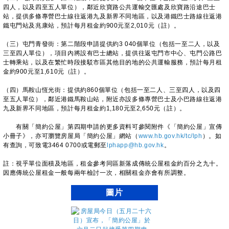
四人，以及四至五人單位），鄰近欣寶路公共運輸交匯處及欣寶路沿途巴士
站，提供多條專營巴士線往返港九及新界不同地區，以及港鐵巴士路線往返港
鐵屯門站及兆康站，預計每月租金約900元至2,010元（註）。
（三）屯門青發街：第二階段申請提供約3 040個單位（包括一至二人，以及
三至四人單位），項目內將設有巴士總站，提供往返屯門市中心、屯門公路巴
士轉乘站，以及在繁忙時段接駁市區其他目的地的公共運輸服務，預計每月租
金約900元至1,610元（註）。
（四）馬鞍山恆光街：提供約860個單位（包括一至二人、三至四人，以及四
至五人單位），鄰近港鐵馬鞍山站，附近亦設多條專營巴士及小巴路線往返港
九及新界不同地區，預計每月租金約1,180元至2,650元（註）。
有關「簡約公屋」第四期申請的更多資料可參閱附件《「簡約公屋」宣傳
小冊子》，亦可瀏覽房屋局「簡約公屋」網站（
www.hb.gov.hk/tc/lph
）。如
有查詢，可致電3464 0700或電郵至
lphapp@hb.gov.hk
。
註：視乎單位面積及地區，租金參考同區新落成傳統公屋租金約百分之九十。
因應傳統公屋租金一般每兩年檢討一次，相關租金亦會有所調整。
圖片