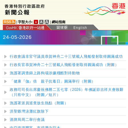
|
字型大小:
|
網站指南
24-05-2026
行政會議非官守議員恭賀神舟二十三號載人飛船發射取得圓滿成功
行政長官恭賀神舟二十三號載人飛船發射取得圓滿成功（附圖）
漁護署調查錦上路狗場涉嫌殘酷對待動物
「健康『伽』倍 親子抗毒日」圓滿舉行（附圖）
政務司司長出席慶祝佛曆二五七零（2026）年佛誕節吉祥大會致辭
（只有中文）（附圖
／短片
）
漁護署派員巡查放生熱點（附圖）
洪聖爺灣泳灘
紅旗除下
酒牌局周二舉行會議