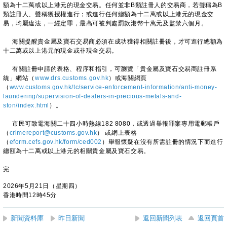
額為十二萬或以上港元的現金交易。任何並非B類註冊人的交易商，若聲稱為B
類註冊人、聲稱獲授權進行；或進行任何總額為十二萬或以上港元的現金交
易，均屬違法，一經定罪，最高可被判處罰款港幣十萬元及監禁六個月。
海關提醒貴金屬及寶石交易商必須在成功獲得相關註冊後，才可進行總額為
十二萬或以上港元的現金或非現金交易。
有關註冊申請的表格、程序和指引，可瀏覽「貴金屬及寶石交易商註冊系
統」網站（
www.drs.customs.gov.hk
）或海關網頁
（
www.customs.gov.hk/tc/service-enforcement-information/anti-money-
laundering/supervision-of-dealers-in-precious-metals-and-
ston/index.html
）。
市民可致電海關二十四小時熱線182 8080，或透過舉報罪案專用電郵帳戶
（
crimereport@customs.gov.hk
） 或網上表格
（
eform.cefs.gov.hk/form/ced002
）舉報懷疑在沒有所需註冊的情況下而進行
總額為十二萬或以上港元的相關貴金屬及寶石交易。
完
2026年5月21日（星期四）
香港時間12時45分
新聞資料庫
昨日新聞
返回新聞列表
返回頁首