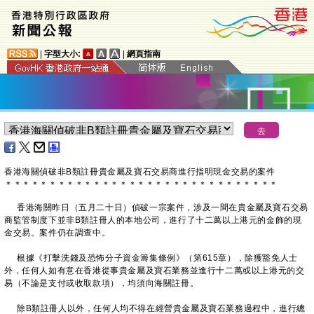
|
字型大小:
|
網頁指南
​香港海關偵破非B類註冊貴金屬及寶石交易商進行指明現金交易的案件
＊
＊
＊
＊
＊
＊
＊
＊
＊
＊
＊
＊
＊
＊
＊
＊
＊
＊
＊
＊
＊
＊
＊
＊
＊
＊
＊
＊
＊
＊
＊
香港海關昨日（五月二十日）偵破一宗案件，涉及一間在貴金屬及寶石交易
商監管制度下並非B類註冊人的本地公司，進行了十二萬以上港元的金飾的現
金交易。案件仍在調查中。
根據《打擊洗錢及恐怖分子資金籌集條例》（第615章），除獲豁免人士
外，任何人如有意在香港從事貴金屬及寶石業務並進行十二萬或以上港元的交
易（不論是支付或收取款項），均須向海關註冊。
除B類註冊人以外，任何人均不得在經營貴金屬及寶石業務過程中，進行總