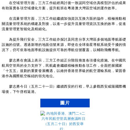
在空域管理方面，三方工作組經商討後一致認同空域仿真模型評估的成果
有助落實各項空域優化方案，提升航班在粵港澳大灣區空域的運作效率。
在流量管理方面，三方工作組繼續加強資訊互換方面的協作，積極推動相
關流量管理系統的構建及對接，以進一步提升流量管理資訊互換的效率，促進
流量管理更智能化及精細化。
為提升飛行安全，三方工作組亦探討及同意分享大灣區多個地面導航基礎
設施的信號。透過新增的地面信號來源，即使在全球衞星導航系統受干擾的情
况下，仍可依靠地面導航設施提供可靠的導航信號覆蓋，以輔助飛機導航。
廖志勇在會議上表示，三方工作組正分階段推進各項優化措施。在中國民
航局空管局的全力支持下，民航處會繼續積極推動各項工作，全面把握國家
「十五五」規劃的重要發展機遇，以維持香港世界級的航空運輸系統，鞏固香
港作為國際航空樞紐的領先地位。
廖志勇今日（五月二十一日）繼續西安的行程，早上參觀西安咸陽國際機
場後，下午啓程返港。
圖片