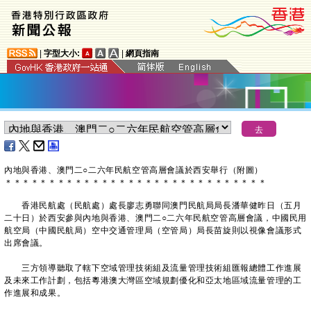
|
字型大小:
|
網頁指南
內地與香港、澳門二○二六年民航空管高層會議於西安舉行（附圖）
＊
＊
＊
＊
＊
＊
＊
＊
＊
＊
＊
＊
＊
＊
＊
＊
＊
＊
＊
＊
＊
＊
＊
＊
＊
＊
＊
＊
＊
＊
​香港民航處（民航處）處長廖志勇聯同澳門民航局局長潘華健昨日（五月
二十日）於西安參與內地與香港、澳門二○二六年民航空管高層會議，中國民用
航空局（中國民航局）空中交通管理局（空管局）局長苗旋則以視像會議形式
出席會議。
三方領導聽取了轄下空域管理技術組及流量管理技術組匯報總體工作進展
及未來工作計劃，包括粵港澳大灣區空域規劃優化和亞太地區域流量管理的工
作進展和成果。