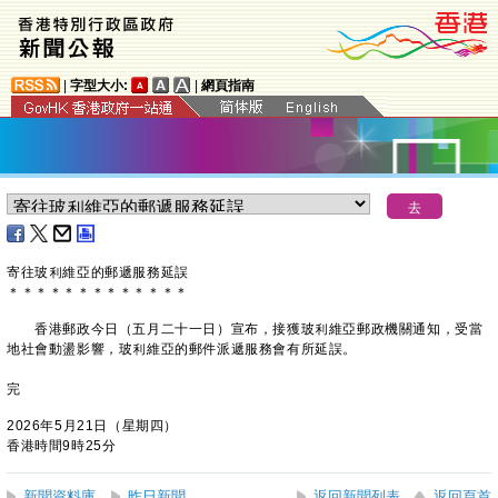
|
字型大小:
|
網頁指南
寄往玻利維亞的郵遞服務延誤
＊
＊
＊
＊
＊
＊
＊
＊
＊
＊
＊
＊
＊
​香港郵政今日（五月二十一日）宣布，接獲玻利維亞郵政機關通知，受當
地社會動盪影響，玻利維亞的郵件派遞服務會有所延誤。
完
2026年5月21日（星期四）
香港時間9時25分
新聞資料庫
昨日新聞
返回新聞列表
返回頁首