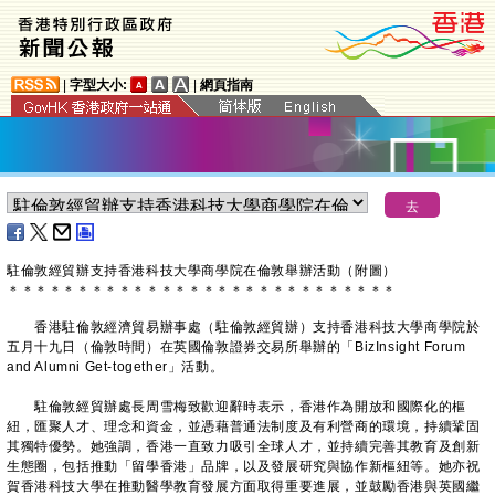
|
字型大小:
|
網頁指南
駐倫敦經貿辦支持香港科技大學商學院在倫敦舉辦活動（附圖）
＊
＊
＊
＊
＊
＊
＊
＊
＊
＊
＊
＊
＊
＊
＊
＊
＊
＊
＊
＊
＊
＊
＊
＊
＊
＊
＊
＊
香港駐倫敦經濟貿易辦事處（駐倫敦經貿辦）支持香港科技大學商學院於
五月十九日（倫敦時間）在英國倫敦證券交易所舉辦的「BizInsight Forum
and Alumni Get-together」活動。
駐倫敦經貿辦處長周雪梅致歡迎辭時表示，香港作為開放和國際化的樞
紐，匯聚人才、理念和資金，並憑藉普通法制度及有利營商的環境，持續鞏固
其獨特優勢。她強調，香港一直致力吸引全球人才，並持續完善其教育及創新
生態圈，包括推動「留學香港」品牌，以及發展研究與協作新樞紐等。她亦祝
賀香港科技大學在推動醫學教育發展方面取得重要進展，並鼓勵香港與英國繼