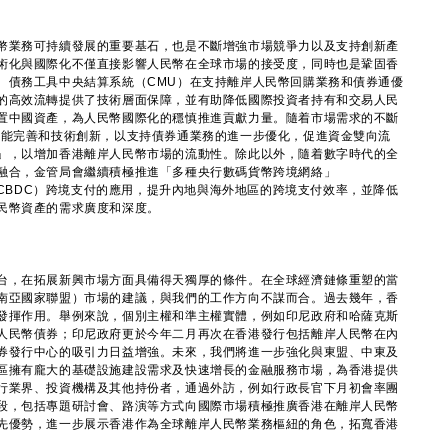
業務可持續發展的重要基石，也是不斷增強市場競爭力以及支持創新產
術化與國際化不僅直接影響人民幣在全球市場的接受度，同時也是鞏固香
。債務工具中央結算系統（CMU）在支持離岸人民幣回購業務和債券通優
的高效流轉提供了技術層面保障，並有助降低國際投資者持有和交易人民
置中國資產，為人民幣國際化的穩慎推進貢獻力量。隨着市場需求的不斷
功能完善和技術創新，以支持債券通業務的進一步優化，促進資金雙向流
」，以增加香港離岸人民幣市場的流動性。除此以外，隨着數字時代的全
融合，金管局會繼續積極推進「多種央行數碼貨幣跨境網絡」
幣（CBDC）跨境支付的應用，提升內地與海外地區的跨境支付效率，並降低
民幣資產的需求廣度和深度。
，在拓展新興市場方面具備得天獨厚的條件。在全球經濟鏈條重塑的當
南亞國家聯盟）市場的建議，與我們的工作方向不謀而合。過去幾年，香
發揮作用。舉例來說，個別主權和準主權實體，例如印尼政府和哈薩克斯
人民幣債券；印尼政府更於今年二月再次在香港發行包括離岸人民幣在內
券發行中心的吸引力日益增強。未來，我們將進一步強化與東盟、中東及
區擁有龐大的基礎設施建設需求及快速增長的金融服務市場，為香港提供
行業界、投資機構及其他持份者，通過外訪，例如行政長官下月初會率團
段，包括專題研討會、路演等方式向國際市場積極推廣香港在離岸人民幣
先優勢，進一步展示香港作為全球離岸人民幣業務樞紐的角色，拓寬香港