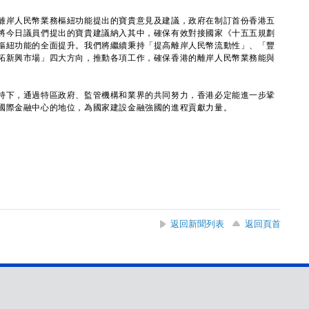
岸人民幣業務樞紐功能提出的寶貴意見及建議，政府在制訂首份香港五
將今日議員們提出的寶貴建議納入其中，確保有效對接國家《十五五規劃
樞紐功能的全面提升。我們將繼續秉持「提高離岸人民幣流動性」、「豐
拓新興市場」四大方向，推動各項工作，確保香港的離岸人民幣業務能與
下，通過特區政府、監管機構和業界的共同努力，香港必定能進一步鞏
國際金融中心的地位，為國家建設金融強國的進程貢獻力量。
返回新聞列表
返回頁首