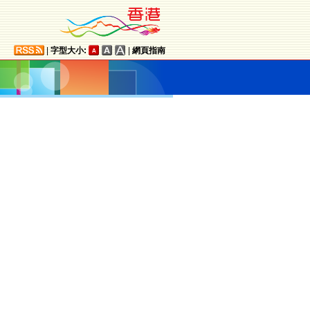
|
字型大小:
|
網頁指南