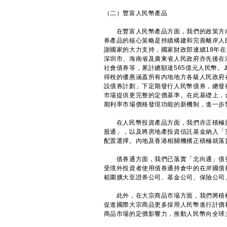
（二）豐富人民幣產品
在豐富人民幣產品方面，我們的政策方向
券產品的核心策略是持續構建和完善離岸人
謝國家的大力支持，國家財政部連續18年在
深圳市、海南省及廣東省人民政府亦先後在
社會債券等，累計總額達565億元人民幣
得稅的優惠涵蓋所有內地地方各級人民政府
設債券計劃」下定期發行人民幣債券，總發行
市場提供更完整的定價基準。在此基礎上，
期利率市場價格發現功能的新機制，進一步
在人民幣投資產品方面，我們亦正積極與
股通」，以及將房地產投資信託基金納入「
配置選擇。內地及香港相關機構正積極就落
債券通方面，我們已落實「北向通」債券
受境外投資者使用債券通持倉中的在岸國債
範圍擴大至證券公司、基金公司、保險公司
此外，在大宗商品市場方面，我們將積極
促進國際大宗商品更多採用人民幣進行計價
商品市場的定價影響力，推動人民幣向全球