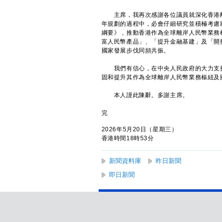
主席，我再次感謝各位議員就深化香港離
年規劃的過程中，必會仔細研究並積極考慮
綱要》，推動香港作為全球離岸人民幣業務
富人民幣產品」、「提升金融基建」及「開
國家發展步伐同頻共振。
我們有信心，在中央人民政府的大力支持
固和提升其作為全球離岸人民幣業務樞紐及
本人謹此陳辭。多謝主席。
完
2026年5月20日（星期三）
香港時間18時53分
新聞資料庫
昨日新聞
即日新聞