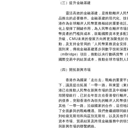
（三）提升金融基建
靈活高效的金融基建，是推動離岸人民幣
品推出的必要條件。金融基建的現代化、技
港作為全球離岸人民幣業務樞紐的重要依託
化上發揮了關鍵作用，為人民幣在離岸市場
幣資產的門檻與成本，鼓勵國際資本更多配
升級，CMU未來的發展方向將更加聚焦於
動，及支持金管局的「人民幣業務資金安排
面到來，傳統金融基建逐步與數字技術深度
（mBridge）項目，推動以央行數碼貨
國際交易中的結算成本，推動全球市場對人
（四）開拓新興市場
香港作為國家「走出去」戰略的重要平台
下，議員提出拓展「一帶一路」和東盟（東
港已在推動人民幣在新興市場的普及中積極
坦開發銀行，已於去年首次在香港發行離岸
的債券，突顯香港作為領先的離岸人民幣債
其他「一帶一路」沿線國家的合作，這些地
了全面參與的戰略機遇。我們會繼續聯同銀
到哈薩克斯坦和烏茲別克斯坦，以及其他手
資本市場、貿易結算及跨境金融服務中的領
與新興市場的聯繫網絡。