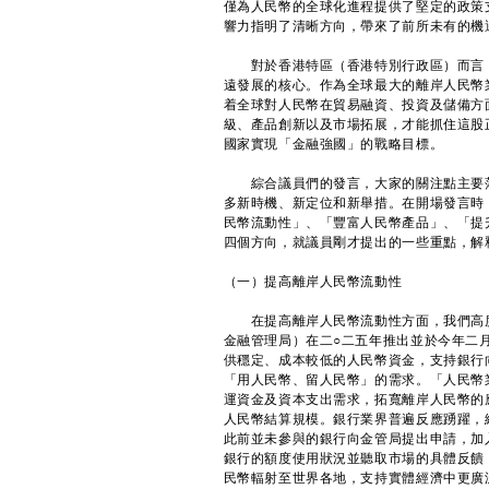
僅為人民幣的全球化進程提供了堅定的政策
響力指明了清晰方向，帶來了前所未有的機
對於香港特區（香港特別行政區）而言，
遠發展的核心。作為全球最大的離岸人民幣
着全球對人民幣在貿易融資、投資及儲備方
級、產品創新以及市場拓展，才能抓住這股
國家實現「金融強國」的戰略目標。
綜合議員們的發言，大家的關注點主要落
多新時機、新定位和新舉措。在開場發言時
民幣流動性」、「豐富人民幣產品」、「提
四個方向，就議員剛才提出的一些重點，解
（一）提高離岸人民幣流動性
在提高離岸人民幣流動性方面，我們高度
金融管理局）在二○二五年推出並於今年二月
供穩定、成本較低的人民幣資金，支持銀行
「用人民幣、留人民幣」的需求。「人民幣
運資金及資本支出需求，拓寬離岸人民幣的
人民幣結算規模。銀行業界普遍反應踴躍，
此前並未參與的銀行向金管局提出申請，加
銀行的額度使用狀況並聽取市場的具體反饋
民幣輻射至世界各地，支持實體經濟中更廣