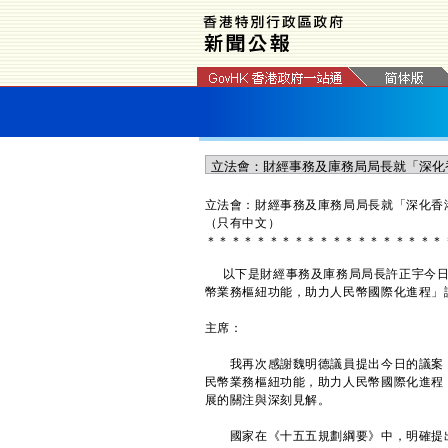
立法會：財經事務及庫務局局長就「深化香
（只有中文）
＊
＊
＊
＊
＊
＊
＊
＊
＊
＊
＊
＊
＊
＊
＊
＊
＊
＊
＊
以下是財經事務及庫務局局長許正宇今日
幣業務樞紐功能，助力人民幣國際化進程」
主席：
我再次感謝魏明德議員提出今日的議案，
民幣業務樞紐功能，助力人民幣國際化進程
展的關注與深刻見解。
國家在《十五五規劃綱要》中，明確提出