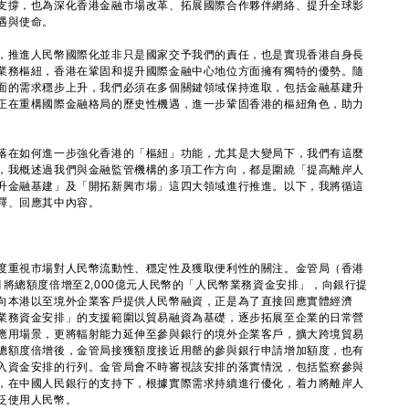
支撐，也為深化香港金融市場改革、拓展國際合作夥伴網絡、提升全球影
遇與使命。
推進人民幣國際化並非只是國家交予我們的責任，也是實現香港自身長
業務樞紐，香港在鞏固和提升國際金融中心地位方面擁有獨特的優勢。隨
面的需求穩步上升，我們必須在多個關鍵領域保持進取，包括金融基建升
正在重構國際金融格局的歷史性機遇，進一步鞏固香港的樞紐角色，助力
在如何進一步強化香港的「樞紐」功能，尤其是大變局下，我們有這麼
，我概述過我們與金融監管機構的多項工作方向，都是圍繞「提高離岸人
升金融基建」及「開拓新興市場」這四大領域進行推進。以下，我將循這
釋、回應其中內容。
重視市場對人民幣流動性、穩定性及獲取便利性的關注。金管局（香港
將總額度倍增至2,000億元人民幣的「人民幣業務資金安排」，向銀行提
向本港以至境外企業客戶提供人民幣融資，正是為了直接回應實體經濟
業務資金安排」的支援範圍以貿易融資為基礎，逐步拓展至企業的日常營
應用場景，更將輻射能力延伸至參與銀行的境外企業客戶，擴大跨境貿易
總額度倍增後，金管局接獲額度接近用罄的參與銀行申請增加額度，也有
入資金安排的行列。金管局會不時審視該安排的落實情況，包括監察參與
，在中國人民銀行的支持下，根據實際需求持續進行優化，着力將離岸人
泛使用人民幣。