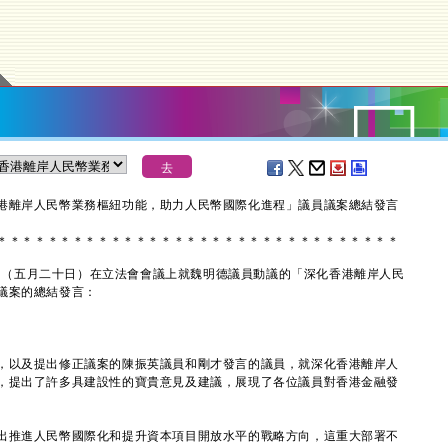
港離岸人民幣業務樞紐功能，助力人民幣國際化進程」議員議案總結發言
＊
＊
＊
＊
＊
＊
＊
＊
＊
＊
＊
＊
＊
＊
＊
＊
＊
＊
＊
＊
＊
＊
＊
＊
＊
＊
＊
＊
＊
＊
＊
＊
（五月二十日）在立法會會議上就魏明德議員動議的「深化香港離岸人民
議案的總結發言：
以及提出修正議案的陳振英議員和剛才發言的議員，就深化香港離岸人
，提出了許多具建設性的寶貴意見及建議，展現了各位議員對香港金融發
推進人民幣國際化和提升資本項目開放水平的戰略方向，這重大部署不