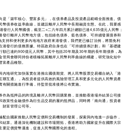
是「築牢核心、豐富多元」，在債券產品及投資產品範疇全面推進。債
民幣債券收益率曲線，並建設離岸人民幣中長期融資生態。在此，我要感
港發行人民幣國債，截至二○二六年四月累計總額已達4,635億元人民幣；
港發行離岸人民幣地方債，包括綠色債券、藍色債券、可持續發展債券和
。為支持和便利更多內地地方政府來港發債，我們更已修訂法例，將豁免利
在港發行的債務票據。特區政府自身也在「可持續債券計劃」和「基礎建
額已達約900億元人民幣，其中包括20年期及30年期的長年期債券，為
金管局會聯同持份者積極拓展離岸人民幣利率曲線的構建，研究強化短中
豐富產品種類。
內地研究加快落實在港推出國債期貨、將人民幣股票交易櫃台納入「港
互聯互通」，為投資者提供高效的風險管理工具和更多元化的人民幣資產
實有關措施進行準備，待監管批准後將公布實施。
作為抵押品的跨境及離岸人民幣回購業務，並推動香港場外結算公司接
和政策性金融債作為衍生品交易的履約抵押品，同時將「南向通」投資者
、財富管理公司等。
配合國家推動人民幣定價和交易機制的發展，探索與內地進一步協作，
和結算。通過深化機制建設和市場開拓，香港將助力國家提升在國際大宗
主要定價貨幣邁進，促進人民幣國際化的進程。