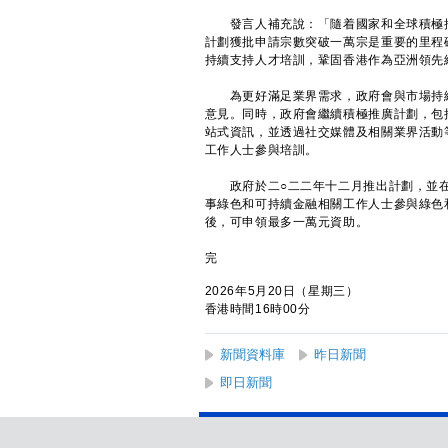
發言人補充說：「隨着國家和全球積極推
計劃獲批申請宗數突破一萬宗是重要的里程
持續支持人才培訓，鞏固香港作為亞洲領先
為更好滿足業界需求，政府會與市場持續
意見。同時，政府會繼續積極推廣計劃，包
站式資訊，並透過社交媒體及相關業界活動
工作人士參與培訓。
政府於二○二二年十二月推出計劃，並在
事綠色和可持續金融相關工作人士參與綠色
後，可申領最多一萬元資助。
完
2026年5月20日（星期三）
香港時間16時00分
新聞資料庫
昨日新聞
即日新聞