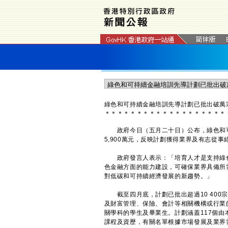
​綠色和可持續金融培訓先導計劃已批出破萬
＊
＊
＊
＊
＊
＊
＊
＊
＊
＊
＊
＊
＊
＊
＊
＊
＊
＊
＊
政府今日（五月二十日）公布，綠色和可
5,900萬元，反映計劃獲得業界及有志從
政府發言人表示：「培育人才是支持綠色
色金融方面的能力建設，可確保業界具備所
對低碳和可持續經濟發展的新趨勢。」
截至四月底，計劃已批出超過10 400宗
及財富管理、保險、會計等相關機構或行業
關學科的學生及畢業生。計劃涵蓋117個
課程及資歷，有關名單根據市場發展及業界