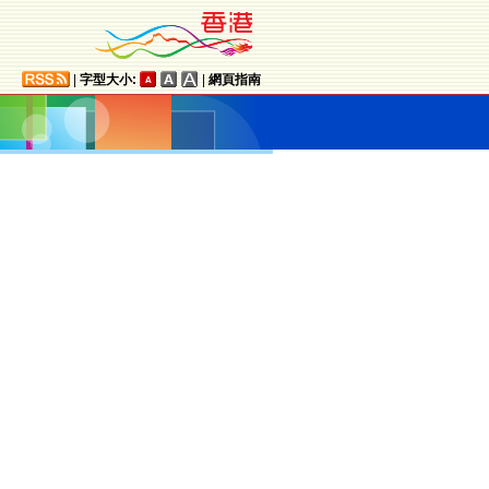
|
字型大小:
|
網頁指南