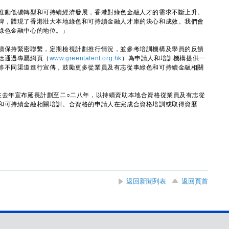
動低碳轉型和可持續經濟發展，香港對綠色金融人才的需求不斷上升。
碑，體現了香港壯大本地綠色和可持續金融人才庫的決心和成效。我們會
綠色金融中心的地位。」
保持緊密聯繫，定期檢視計劃推行情況，並參考培訓機構及學員的反饋
括通過專屬網頁（
www.greentalent.org.hk
）為申請人和培訓機構提供一
等不同渠道進行宣傳，鼓勵更多從業員及有志從事綠色和可持續金融相關
去年宣布延長計劃至二○二八年，以持續資助本地合資格從業員及有志從
和可持續金融相關培訓。合資格的申請人在完成合資格培訓或取得資歷
返回新聞列表
返回頁首