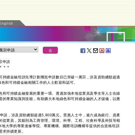
宗申請
＊
＊
＊
持續金融培訓先導計劃獲批申請數目已突破一萬宗，涉及資助總額超過
事綠色和可持續金融相關工作的人士歡迎和認可。
和可持續金融發展的重要一環。透過加強本地從業員及學生等人士在綠
需的專業知識與技能，有助擴大本地綠色和可持續金融的人才儲備，以應
申請，涉及資助總額超過5,900萬元。受惠人士中，逾六成為銀行、資產
的從業員，其餘則為工商管理、環境、科學、工程、社會科學及科技等相
由本地大學的專業進修學院、專業機構、國際培訓機構等提供的合資格培訓
需求持續更新。