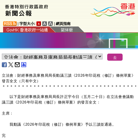
|
字型大小:
|
網頁指南
立法會：財經事務及庫務局局長動議三讀《2026年印花稅（修訂）條例草案》
發言全文（只有中文）
＊
＊
＊
＊
＊
＊
＊
＊
＊
＊
＊
＊
＊
＊
＊
＊
＊
＊
＊
＊
＊
＊
＊
＊
＊
＊
＊
＊
＊
＊
＊
＊
＊
＊
＊
以下是財經事務及庫務局局長許正宇今日（五月二十日）在立法會會議動
議三讀《2026年印花稅（修訂）條例草案》的發言全文：
主席：
我動議《2026年印花稅（修訂）條例草案》予以三讀並通過。
完