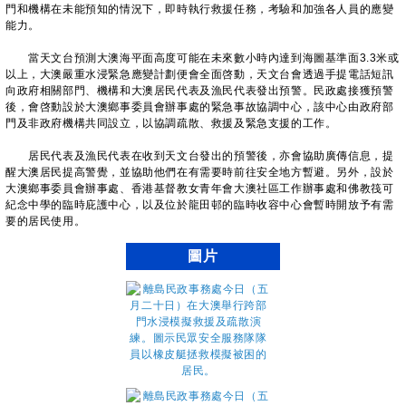
門和機構在未能預知的情況下，即時執行救援任務，考驗和加強各人員的應變
能力。
當天文台預測大澳海平面高度可能在未來數小時內達到海圖基準面3.3米或
以上，大澳嚴重水浸緊急應變計劃便會全面啓動，天文台會透過手提電話短訊
向政府相關部門、機構和大澳居民代表及漁民代表發出預警。民政處接獲預警
後，會啓動設於大澳鄉事委員會辦事處的緊急事故協調中心，該中心由政府部
門及非政府機構共同設立，以協調疏散、救援及緊急支援的工作。
​居民代表及漁民代表在收到天文台發出的預警後，亦會協助廣傳信息，提
醒大澳居民提高警覺，並協助他們在有需要時前往安全地方暫避。另外，設於
大澳鄉事委員會辦事處、香港基督教女青年會大澳社區工作辦事處和佛教筏可
紀念中學的臨時庇護中心，以及位於龍田邨的臨時收容中心會暫時開放予有需
要的居民使用。
圖片