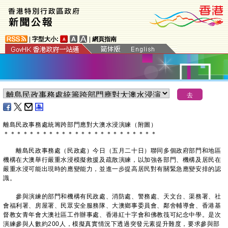
|
字型大小:
|
網頁指南
離島民政事務處統籌跨部門應對大澳水浸演練（附圖）
＊
＊
＊
＊
＊
＊
＊
＊
＊
＊
＊
＊
＊
＊
＊
＊
＊
＊
＊
＊
＊
＊
＊
＊
離島民政事務處（民政處）今日（五月二十日）聯同多個政府部門和地區
機構在大澳舉行嚴重水浸模擬救援及疏散演練，以加強各部門、機構及居民在
嚴重水浸可能出現時的應變能力，並進一步提高居民對有關緊急應變安排的認
識。
參與演練的部門和機構有民政處、消防處、警務處、天文台、渠務署、社
會福利署、房屋署、民眾安全服務隊、大澳鄉事委員會、鄰舍輔導會、香港基
督教女青年會大澳社區工作辦事處、香港紅十字會和佛教筏可紀念中學。是次
演練參與人數約200人，模擬真實情況下透過突發元素提升難度，要求參與部