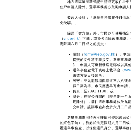
地方選區選民新登記申請或更改住址申請
住戶申請人除外。選舉事務處亦鼓勵申請人
發言人提醒：「選舉事務處在任何情況下
免受騙。」
除經「智方便」外，市民亦可使用指定表
（
vr.gov.hk
）下載，或於各區民政事務處、
定限期六月二日或之前提交：
電郵（
form@reo.gov.hk
）：申請
提交的文件將不獲接受。選舉事務
知，申請人可重新發送電郵或以其
選舉事務處電子表格上載平台（
www
編號方便日後參考；
郵寄：至九龍觀塘觀塘道三八八號
戳日期為準。市民應盡早寄出申請
傳真：至2891 1180；或
親身：在辦公時間內（即星期一至
期除外），前往選舉事務處位於九
交申請。該辦事處亦會於六月二日
​選舉事務處同時再次呼籲已登記選民如
的紅色字句），務必於法定限期六月二日或
覆選舉事務處，以保留選民身分。選舉事務