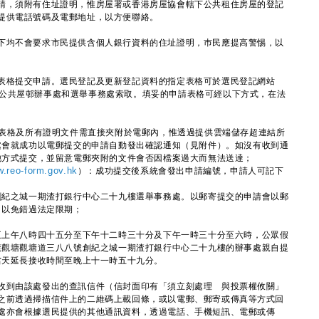
，須附有住址證明，惟房屋署或香港房屋協會轄下公共租住房屋的登記
提供電話號碼及電郵地址，以方便聯絡。
均不會要求市民提供含個人銀行資料的住址證明，巿民應提高警惕，以
格提交申請。選民登記及更新登記資料的指定表格可於選民登記網站
公共屋邨辦事處和選舉事務處索取。填妥的申請表格可經以下方式，在法
表格及所有證明文件需直接夾附於電郵內，惟透過提供雲端儲存超連結所
處會就成功以電郵提交的申請自動發出確認通知（見附件）。如沒有收到通
他方式提交，並留意電郵夾附的文件會否因檔案過大而無法送達；
.reo-form.gov.hk
）：成功提交後系統會發出申請編號，申請人可記下
創紀之城一期渣打銀行中心二十九樓選舉事務處。以郵寄提交的申請會以郵
，以免錯過法定限期；
五上午八時四十五分至下午十二時三十分及下午一時三十分至六時，公眾假
龍觀塘觀塘道三八八號創紀之城一期渣打銀行中心二十九樓的辦事處親自提
當天延長接收時間至晚上十一時五十九分。
收到由該處發出的查訊信件（信封面印有「須立刻處理 與投票權攸關」
之前透過掃描信件上的二維碼上載回條，或以電郵、郵寄或傳真等方式回
處亦會根據選民提供的其他通訊資料，透過電話、手機短訊、電郵或傳