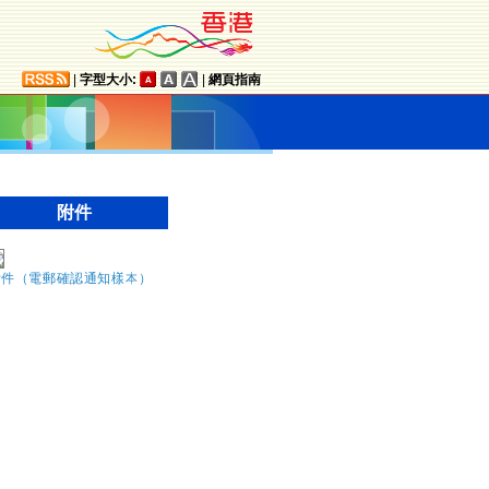
|
字型大小:
|
網頁指南
附件
附件（電郵確認通知樣本）