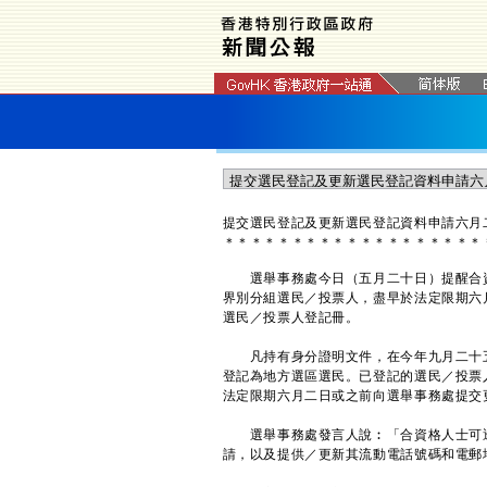
提交選民登記及更新選民登記資料申請六月
＊
＊
＊
＊
＊
＊
＊
＊
＊
＊
＊
＊
＊
＊
＊
＊
＊
＊
＊
選舉事務處今日（五月二十日）提醒合資
界別分組選民／投票人，盡早於法定限期六
選民／投票人登記冊。
凡持有身分證明文件，在今年九月二十五
登記為地方選區選民。已登記的選民／投票
法定限期六月二日或之前向選舉事務處提交
選舉事務處發言人說︰「合資格人士可透
請，以及提供／更新其流動電話號碼和電郵