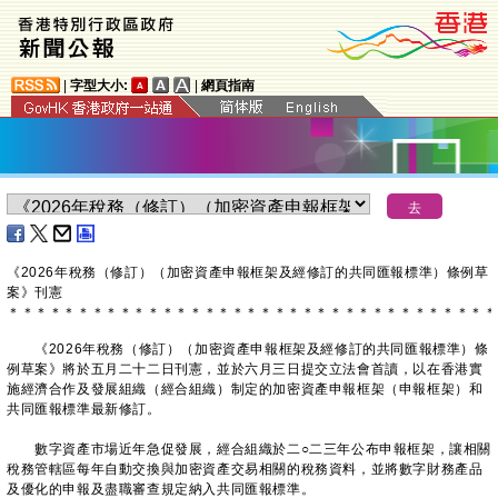
|
字型大小:
|
網頁指南
《2026年稅務（修訂）（加密資產申報框架及經修訂的共同匯報標準）條例草
案》刊憲
＊
＊
＊
＊
＊
＊
＊
＊
＊
＊
＊
＊
＊
＊
＊
＊
＊
＊
＊
＊
＊
＊
＊
＊
＊
＊
＊
＊
＊
＊
＊
＊
＊
＊
＊
《2026年稅務（修訂）（加密資產申報框架及經修訂的共同匯報標準）條
例草案》將於五月二十二日刊憲，並於六月三日提交立法會首讀，以在香港實
施經濟合作及發展組織（經合組織）制定的加密資產申報框架（申報框架）和
共同匯報標準最新修訂。
數字資產市場近年急促發展，經合組織於二○二三年公布申報框架，讓相關
稅務管轄區每年自動交換與加密資產交易相關的稅務資料，並將數字財務產品
及優化的申報及盡職審查規定納入共同匯報標準。