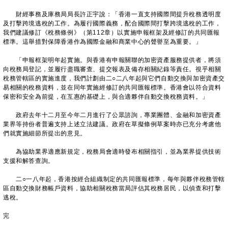
財經事務及庫務局局長許正宇說：「香港一直支持國際間提升稅務透明度
及打擊跨境逃稅的工作。為履行國際義務，配合國際間打擊跨境逃稅的工作，
我們建議修訂《稅務條例》（第112章）以實施申報框架及經修訂的共同匯報
標準。這舉措對保障香港作為國際金融和商業中心的聲譽至為重要。」
「申報框架明年起實施。與香港有申報關聯的加密資產服務提供者，將須
向稅務局登記，並履行盡職審查、提交報表及備存相關紀錄等責任。視乎相關
稅務管轄區的實施進度，我們計劃由二○二八年起與它們自動交換與加密資產交
易相關的稅務資料，並在同年實施經修訂的共同匯報標準。香港會以符合資料
保密和安全為前提，在互惠的基礎上，與合適夥伴自動交換稅務資料。」
政府去年十二月至今年二月進行了公眾諮詢，專業團體、金融和加密資產
業界等持份者普遍支持上述立法建議。政府在草擬條例草案時亦已充分考慮他
們就實施細節所提出的意見。
為協助業界適應新規定，稅務局會適時發布相關指引，並為業界提供技術
支援和解答查詢。
二○一八年起，香港按經合組織制定的共同匯報標準，每年與夥伴稅務管轄
區自動交換財務帳戶資料，協助相關稅務當局評估其稅務居民，以偵查和打擊
逃稅。
完