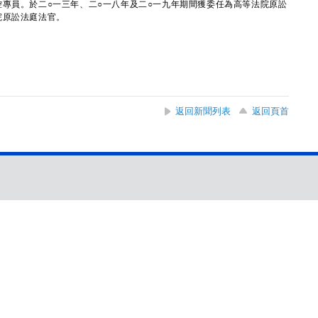
控專員。於二○一三年、二○一八年及二○一九年期間獲委任為高等法院原訟
院原訟法庭法官。
返回新聞列表
返回頁首