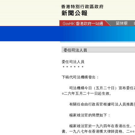
​委任司法人員
＊
＊
＊
＊
＊
＊
下稿代司法機構發出：
司法機構今日（五月二十日）宣布委任高
○二六年五月二十一日起生效。
有關任命由行政長官根據司法人員推薦
楊家雄法官的簡歷如下：
楊家雄法官於一九六四年在香港出生。一
書。一九八七年在香港獲大律師資格。二○