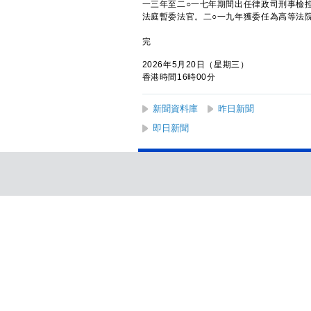
一三年至二○一七年期間出任律政司刑事檢
法庭暫委法官。二○一九年獲委任為高等法
完
2026年5月20日（星期三）
香港時間16時00分
新聞資料庫
昨日新聞
即日新聞