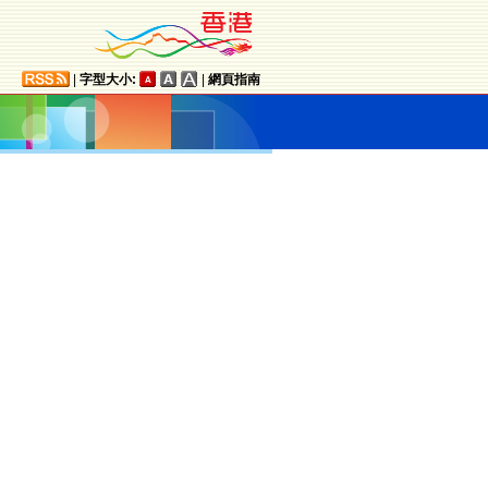
|
字型大小:
|
網頁指南