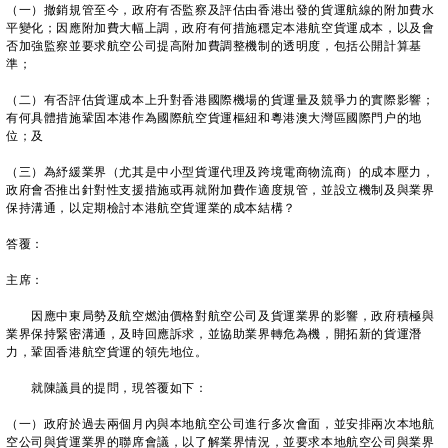
（一）撤銷規管至今，政府有否監察及評估由香港出發的貨運航線的附加費水
平變化；因應附加費大幅上調，政府有何措施穩定本港航空貨運成本，以及會
否加強監察並要求航空公司提高附加費調整機制的透明度，包括公開計算基
準；
（二）有否評估貨運成本上升對香港國際機場的貨運量及競爭力的實際影響；
有何具體措施鞏固本港作為國際航空貨運樞紐和粵港澳大灣區國際門户的地
位；及
（三）為紓緩業界（尤其是中小型貨運代理及跨境電商物流商）的成本壓力，
政府會否推出針對性支援措施或再就附加費作適度規管，並設立機制及與業界
保持溝通，以定期檢討本港航空貨運業的成本結構？
答覆：
主席：
因應中東局勢及航空燃油價格對航空公司及貨運業界的影響，政府積極與
業界保持緊密溝通，及時回應訴求，並協助業界轉危為機，開拓新的貨運潛
力，鞏固香港航空貨運的領先地位。
就陳議員的提問，現答覆如下：
（一）政府於過去兩個月內與本地航空公司進行多次會面，並安排兩次本地航
空公司與貨運業界的聯席會議，以了解業界情況，並要求本地航空公司與業界