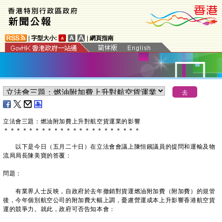
|
字型大小:
|
網頁指南
立法會三題：燃油附加費上升對航空貨運業的影響
＊
＊
＊
＊
＊
＊
＊
＊
＊
＊
＊
＊
＊
＊
＊
＊
＊
＊
＊
＊
＊
＊
以下是今日（五月二十日）在立法會會議上陳恒鑌議員的提問和運輸及物
流局局長陳美寶的答覆：
問題：
有業界人士反映，自政府於去年撤銷對貨運燃油附加費（附加費）的規管
後，今年個別航空公司的附加費大幅上調，憂慮營運成本上升影響香港航空貨
運的競爭力。就此，政府可否告知本會：