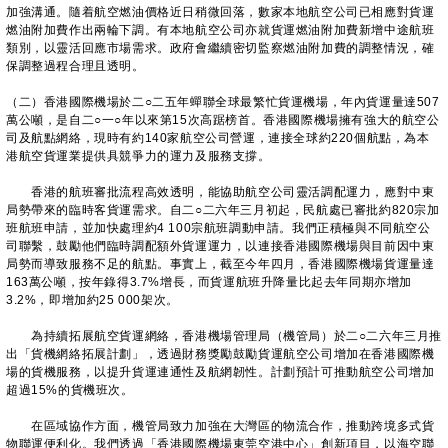
加強溝通。隨着航空燃油價格近日稍微回落，數家本地航空公司已相應對貨運
燃油附加費作出兩輪下調。有本地航空公司亦就貨運燃油附加費新增中途航班
類別，以靈活回應市場需求。政府會繼續密切監察燃油附加費的調整情況，確
保調整過程合理且透明。
（二）香港國際機場於二○二五年蟬聯全球最繁忙貨運機場，年內貨運量達507
萬公噸，是自二○一○年以來第15次高踞榜首。香港國際機場擁有強大的航空公
司及航點網絡，現時有約140家航空公司營運，連接全球約220個航點，為本
港航空貨運業提供具競爭力的運力及服務支撐。
香港的航班審批流程高效透明，能協助航空公司靈活調配運力，應對中東
局勢帶來的臨時客貨運需求。自二○二六年三月初起，民航處已審批約820宗加
班航班申請，並加快處理約4 100宗航班調動申請。我們正積極與不同航空公
司聯繫，鼓勵他們臨時調配額外貨運運力，以連接香港國際機場與目前因中東
局勢而導致服務不足的航點。事實上，截至今年四月，香港國際機場貨運量達
163萬公噸，按年錄得3.7%增長，而貨運航班升降量比起去年同期亦增加
3.2%，即增加約25 000架次。
為持續拓展航空貨運網絡，香港機場管理局（機管局）於二○二六年三月推
出「貨機網絡拓展計劃」，透過財務獎勵鼓勵貨運航空公司增加在香港國際機
場的貨機服務，以提升貨運連通性及航網韌性。計劃預計可推動航空公司增加
超過15%的貨機班次。
在區域協作方面，機管局致力加強在大灣區的物流合作，推動跨境多式貨
物聯運便利化。我們透過「香港國際機場東莞空港中心」創新項目，以海空聯