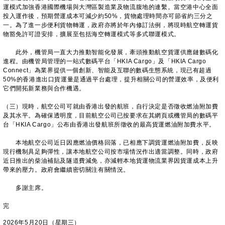
運模式加強香港國際機場與大灣區製造業及物流腹地的連繫。當空港中心全面
投入運作後，預期營運成本可減少約50%，貨物處理時間亦可節省約三分之
一。為了進一步便利貨物轉運，政府亦將於年內修訂法例，將現時航空轉運貨
物豁免許可證安排，擴展至包括海空轉運模式等多式聯運模式。
此外，機管局一直大力推動智能化發展，牽頭推動航空貨運供應鏈數碼化
進程。由機管局管理的一站式數碼平台「HKIA Cargo」及「HKIA Cargo
Connect」為業界提供一個創新、智能及互聯的數碼生態系統，現已有超過
50%的香港進出口貨運量是通過平台處理，提升相關公司的營運效率，及便利
它們開拓新業務與合作機遇。
（三）現時，航空公司可就由香港出發的航班，自行決定是否徵收燃油附加費
及其水平。為確保透明度，目前航空公司已按要求在其網頁或機管局的數碼平
台「HKIA Cargo」公布由香港出發航班所徵收的最高貨運燃油附加費水平。
本地航空公司近日因應燃油價格回落，已相應下調貨運燃油附加費，反映
現行機制具足夠彈性，讓本地航空公司按市場情況作出適當調整。同時，政府
近日推出的柴油補貼及隧道費減免，亦減輕本地貨運物流業界因貨運成本上升
帶來的壓力。政府會繼續密切關注有關情況。
多謝主席。
完
2026年5月20日（星期三）