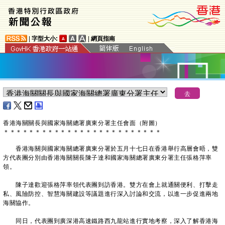
|
字型大小:
|
網頁指南
香港海關關長與國家海關總署廣東分署主任會面（附圖）
＊
＊
＊
＊
＊
＊
＊
＊
＊
＊
＊
＊
＊
＊
＊
＊
＊
＊
＊
＊
＊
＊
＊
＊
＊
香港海關與國家海關總署廣東分署於五月十七日在香港舉行高層會晤，雙
方代表團分別由香港海關關長陳子達和國家海關總署廣東分署主任張格萍率
領。
陳子達歡迎張格萍率領代表團到訪香港。雙方在會上就通關便利、打擊走
私、風險防控、智慧海關建設等議題進行深入討論和交流，以進一步促進兩地
海關協作。
同日，代表團到廣深港高速鐵路西九龍站進行實地考察，深入了解香港海