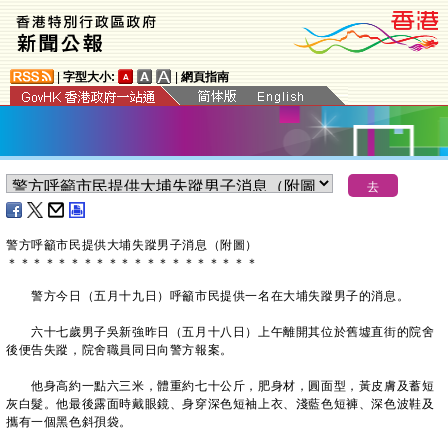
|
字型大小:
|
網頁指南
警方呼籲市民提供大埔失蹤男子消息（附圖）
＊
＊
＊
＊
＊
＊
＊
＊
＊
＊
＊
＊
＊
＊
＊
＊
＊
＊
＊
＊
警方今日（五月十九日）呼籲市民提供一名在大埔失蹤男子的消息。
六十七歲男子吳新強昨日（五月十八日）上午離開其位於舊墟直街的院舍
後便告失蹤，院舍職員同日向警方報案。
他身高約一點六三米，體重約七十公斤，肥身材，圓面型，黃皮膚及蓄短
灰白髮。他最後露面時戴眼鏡、身穿深色短袖上衣、淺藍色短褲、深色波鞋及
攜有一個黑色斜孭袋。