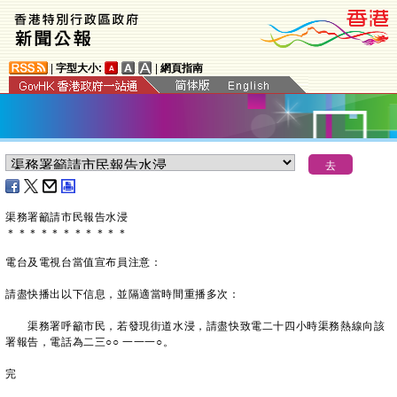
|
字型大小:
|
網頁指南
渠務署籲請市民報告水浸
＊
＊
＊
＊
＊
＊
＊
＊
＊
＊
＊
電台及電視台當值宣布員注意：
請盡快播出以下信息，並隔適當時間重播多次：
渠務署呼籲市民，若發現街道水浸，請盡快致電二十四小時渠務熱線向該
署報告，電話為二三○○ 一一一○。
完