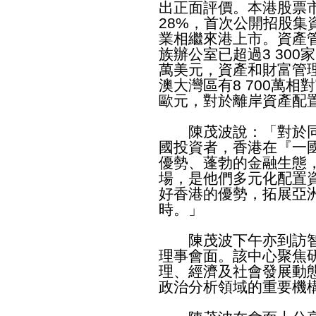
出正面評價。本港股票
28%，首次公開招股集
業相繼來港上市。資產管
族辦公室已超過3 300
萬美元，資產和財富管
澳大灣區有8 700萬相
歐元，對於離岸資產配
陳茂波說：「對於同
國投資者，香港在『一
優勢、蓬勃的金融生態
場，是他們多元化配置
好香港的優勢，拓展亞
時。」
陳茂波下午亦到訪智
理事會面。該中心聚焦
理、經濟及社會發展動
政治分析領域的重要機