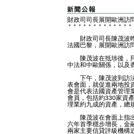
財政司司長展開歐洲訪
＊
＊
＊
＊
＊
＊
＊
＊
＊
＊
＊
＊
＊
財政司司長陳茂波昨
法國巴黎，展開歐洲訪
陳茂波在抵埗後，拜
中法和中歐關係，以及
下午，陳茂波到訪法
表會面，就促進兩地投
會是代表法國資產管理業
會員，包括約330家資
理業約九成的資產，總規
陳茂波在會面上指出，
六年首季穩步增長，金
兩家主要信貸評級機構