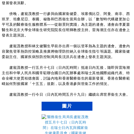
發展發表演辭。
傍晚，盧寵茂教授一行參與由國家衞健委、埃塞俄比亞、阿曼、南非、西
班牙、坦桑尼亞、泰國、秘魯和巴西衞生當局合辦，以「數智時代構建更加公
平可及的醫療衞生服務體系——從願景到實踐」為主題的邊會。邊會由李夏茵
醫生和北京大學全球衞生研究院院長任明輝教授主持。雷海潮主任亦在邊會上
發表主題演說。
盧寵茂教授和林文健醫生早前亦出席一個以登革熱為主題的邊會。邊會內
容聚焦登革熱防控策略及推廣將物理防控納入全球衞生指引等議題。國家衞健
委副主任、國家疾病預防控制局局長沈洪兵在邊會上發表主題演說。
盧寵茂教授一行五月十七日（日內瓦時間）抵達日內瓦後，隨即與雷海潮
主任和中華人民共和國常駐聯合國日內瓦辦事處和瑞士其他國際組織代表、特
命全權大使賈桂德會面，討論內地和香港醫療衞生的最新發展、香港在醫療範
疇如何對接國家「十五五」規劃，以及香港參與世衞工作的情況。
盧寵茂教授一行今日（日內瓦時間五月十九日）繼續出席世界衞生大會。
圖片