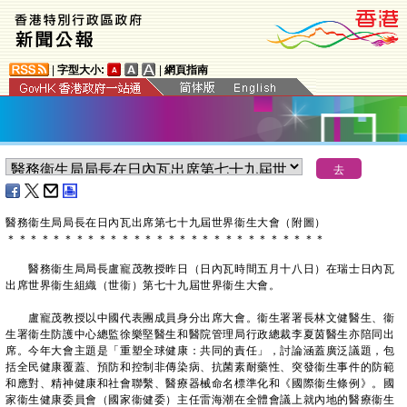
|
字型大小:
|
網頁指南
​醫務衞生局局長在日內瓦出席第七十九屆世界衞生大會（附圖）
＊
＊
＊
＊
＊
＊
＊
＊
＊
＊
＊
＊
＊
＊
＊
＊
＊
＊
＊
＊
＊
＊
＊
＊
＊
＊
＊
＊
醫務衞生局局長盧寵茂教授昨日（日內瓦時間五月十八日）在瑞士日內瓦
出席世界衞生組織（世衞）第七十九屆世界衞生大會。
盧寵茂教授以中國代表團成員身分出席大會。衞生署署長林文健醫生、衞
生署衞生防護中心總監徐樂堅醫生和醫院管理局行政總裁李夏茵醫生亦陪同出
席。今年大會主題是「重塑全球健康：共同的責任」，討論涵蓋廣泛議題，包
括全民健康覆蓋、預防和控制非傳染病、抗菌素耐藥性、突發衞生事件的防範
和應對、精神健康和社會聯繫、醫療器械命名標準化和《國際衞生條例》。國
家衞生健康委員會（國家衞健委）主任雷海潮在全體會議上就內地的醫療衞生