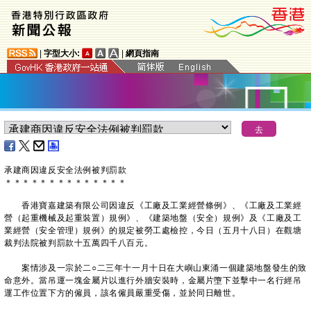
|
字型大小:
|
網頁指南
承建商因違反安全法例被判罰款
＊
＊
＊
＊
＊
＊
＊
＊
＊
＊
＊
＊
＊
＊
​香港寶嘉建築有限公司因違反《工廠及工業經營條例》、《工廠及工業經
營（起重機械及起重裝置）規例》、《建築地盤（安全）規例》及《工廠及工
業經營（安全管理）規例》的規定被勞工處檢控，今日（五月十八日）在觀塘
裁判法院被判罰款十五萬四千八百元。
案情涉及一宗於二○二三年十一月十日在大嶼山東涌一個建築地盤發生的致
命意外。當吊運一塊金屬片以進行外牆安裝時，金屬片墮下並擊中一名行經吊
運工作位置下方的僱員，該名僱員嚴重受傷，並於同日離世。