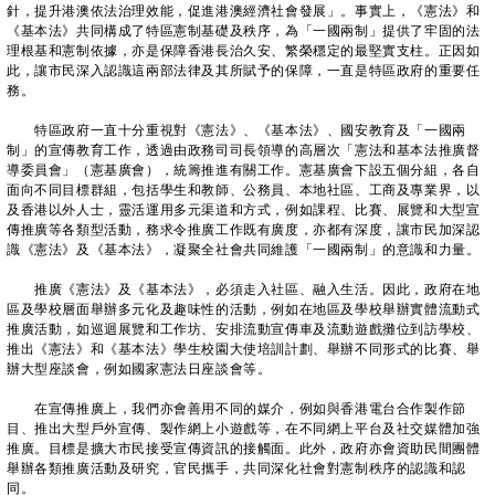
針，提升港澳依法治理效能，促進港澳經濟社會發展」。事實上，《憲法》和
《基本法》共同構成了特區憲制基礎及秩序，為「一國兩制」提供了牢固的法
理根基和憲制依據，亦是保障香港長治久安、繁榮穩定的最堅實支柱。正因如
此，讓市民深入認識這兩部法律及其所賦予的保障，一直是特區政府的重要任
務。
特區政府一直十分重視對《憲法》、《基本法》、國安教育及「一國兩
制」的宣傳教育工作，透過由政務司司長領導的高層次「憲法和基本法推廣督
導委員會」（憲基廣會），統籌推進有關工作。憲基廣會下設五個分組，各自
面向不同目標群組，包括學生和教師、公務員、本地社區、工商及專業界，以
及香港以外人士，靈活運用多元渠道和方式，例如課程、比賽、展覽和大型宣
傳推廣等各類型活動，務求令推廣工作既有廣度，亦都有深度，讓市民加深認
識《憲法》及《基本法》，凝聚全社會共同維護「一國兩制」的意識和力量。
推廣《憲法》及《基本法》，必須走入社區、融入生活。因此，政府在地
區及學校層面舉辦多元化及趣味性的活動，例如在地區及學校舉辦實體流動式
推廣活動，如巡迴展覽和工作坊、安排流動宣傳車及流動遊戲攤位到訪學校、
推出《憲法》和《基本法》學生校園大使培訓計劃、舉辦不同形式的比賽、舉
辦大型座談會，例如國家憲法日座談會等。
在宣傳推廣上，我們亦會善用不同的媒介，例如與香港電台合作製作節
目、推出大型戶外宣傳、製作網上小遊戲等，在不同網上平台及社交媒體加強
推廣。目標是擴大市民接受宣傳資訊的接觸面。此外，政府亦會資助民間團體
舉辦各類推廣活動及研究，官民攜手，共同深化社會對憲制秩序的認識和認
同。