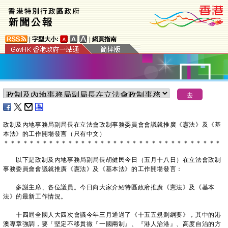
|
字型大小:
|
網頁指南
政制及內地事務局副局長在立法會政制事務委員會會議就推廣《憲法》及《基
本法》的工作開場發言（只有中文）
＊
＊
＊
＊
＊
＊
＊
＊
＊
＊
＊
＊
＊
＊
＊
＊
＊
＊
＊
＊
＊
＊
＊
＊
＊
＊
＊
＊
＊
＊
＊
＊
＊
＊
以下是政制及內地事務局副局長胡健民今日（五月十八日）在立法會政制
事務委員會會議就推廣《憲法》及《基本法》的工作開場發言：
多謝主席、各位議員。今日向大家介紹特區政府推廣《憲法》及《基本
法》的最新工作情況。
十四屆全國人大四次會議今年三月通過了《十五五規劃綱要》，其中的港
澳專章強調，要「堅定不移貫徹『一國兩制』、『港人治港』、高度自治的方