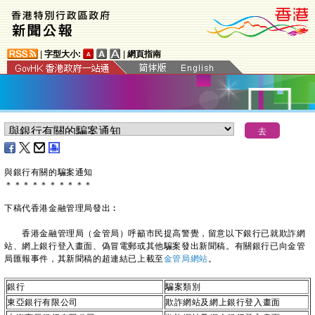
|
字型大小:
|
網頁指南
與銀行有關的騙案通知
＊
＊
＊
＊
＊
＊
＊
＊
＊
＊
下稿代香港金融管理局發出︰
香港金融管理局（金管局）呼籲市民提高警覺，留意以下銀行已就欺詐網
站、網上銀行登入畫面、偽冒電郵或其他騙案發出新聞稿。有關銀行已向金管
局匯報事件，其新聞稿的超連結已上載至
金管局網站
。
銀行
騙案類別
東亞銀行有限公司
欺詐網站及網上銀行登入畫面