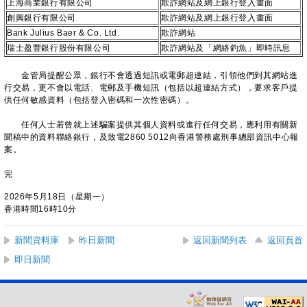
上海商業銀行有限公司
欺詐網站及網上銀行登入畫面
創興銀行有限公司
欺詐網站及網上銀行登入畫面
Bank Julius Baer & Co. Ltd.
欺詐網站
瑞士盈豐銀行股份有限公司
欺詐網站及「網絡釣魚」即時訊息
金管局提醒公眾，銀行不會透過短訊或電郵超連結，引領他們到其網站進
行交易，更不會以電話、電郵及手機短訊（包括以超連結方式），要求客戶提
供任何敏感資料（包括登入密碼和一次性密碼）。
任何人士若曾就上述騙案提供其個人資料或進行任何交易，應利用有關新
聞稿中的資料聯絡銀行，及致電2860 5012向香港警務處刑事總部資訊中心報
案。
完
2026年5月18日（星期一）
香港時間16時10分
新聞資料庫
昨日新聞
返回新聞列表
返回頁首
即日新聞