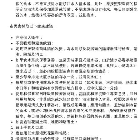
卻的食水，不應直接從水龍頭注水入盛水器。此外，應按照製造商的指
示定期清洗及保養加濕器或設備，不要讓設備儲存積水。每日傾倒盛水
器的水，然後抹乾容器的所有表面，並且換水。
市民應採取以下健康建議：
注意個人衞生；
不要吸煙和避免飲酒；
定期或按製造商建議的次數，為水龍頭及花灑頭的隔濾器進行檢查、清
潔、除垢及消毒；
如果食水系統保養妥善，無需安裝家庭式濾水器。由於濾水器容易堵塞
而滋生微生物，故不建議使用。若選擇使用濾水器，孔徑大小應為0.2
微米或以下，並必須按照製造商的建議定期更換濾芯；
至少每季排走大廈水缸的存水一次，並清洗水缸；
每星期或在使用前為不常使用的出水口（如水龍頭、淋浴噴頭、熱水出
水口等）和喉管內有水滯留的地方排水，或沖洗至少一分鐘；
使用和保養家居呼吸道醫療器材時，需諮詢和跟從醫生專業意見，並只
可用無菌水（非蒸餾水或水龍頭食水）清洗和注入容器。按照製造商的
指示定期清洗及保養器材。清洗或消毒後，應用無菌水、煮沸後剛冷卻
的食水，或經0.2微米孔徑濾水器過濾的水沖洗器材。切勿讓器材儲存
積水。每日傾倒盛水器的水，然後抹乾容器的所有表面，並且換水；及
如需處理花園土壤、堆肥和培養土：
戴上手套及口罩；
應使用低水壓灌溉花園和堆肥；
慢慢開啓培養土的包裝袋，並確保開口遠離面部；