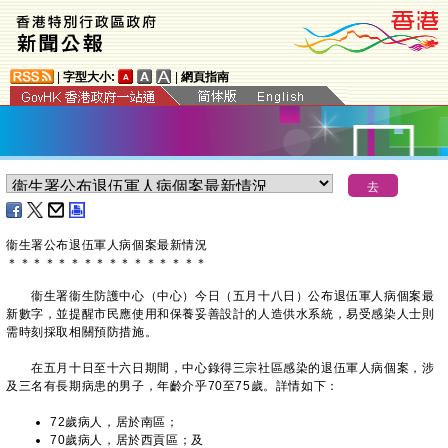
|
字型大小:
|
網頁指南
衞生署公布退伍軍人病個案最新情況
＊
＊
＊
＊
＊
＊
＊
＊
＊
＊
＊
＊
＊
＊
＊
＊
衞生署衞生防護中心（中心）今日（五月十八日）公布退伍軍人病個案最
新數字，並提醒市民應使用和保養妥善設計的人造供水系統，易受感染人士則
需時刻採取相關預防措施。
在五月十日至十六日期間，中心錄得三宗社區感染的退伍軍人病個案，涉
及三名有長期病患的男子，年齡介乎70至75歲。詳情如下：
72歲病人，居於南區；
70歲病人，居於西貢區；及