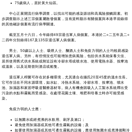
75歲病人，居於黃大仙區。
中心正展開流行病學調查，以找出可能的感染源頭和高風險接觸因素。初
步調查顯示上述三宗個案屬散發個案，沒有資料顯示有關個案與本港早前錄得
的其他確診個案有流行病學關連。
截至五月十六日，今年錄得49宗退伍軍人病個案。本港於二○二五年及二○
二四年分別錄得167及135宗退伍軍人病個案。
男士、50歲以上人士、吸煙人士、酗酒人士和免疫力弱的人士均較易感染
退伍軍人病。另外，有些情況也可能增加患病風險，包括供水系統保養欠佳、
居所使用舊式供水系統或附近設有冷卻水塔或噴水池、使用電熱水器、按摩池
或溫泉，以及近期曾到酒店或船隻。
退伍軍人桿菌可存在於多種環境，尤其適合在攝氏20至45度的溫水生長。
它可存活在不同水源環境，如水缸、冷熱水系統、冷卻水塔、按摩池、噴水
池、加濕器和家居呼吸道醫療器材等。病人有機會因吸入人工製水系統釋出受
污染的水點和霧氣而受感染。在處理花園土壤、堆肥和培養土時亦可能受感
染。
免疫力弱的人士應：
以無菌水或經煮沸的水飲用、刷牙及漱口；
避免使用加濕器或其他可產生霧氣的設備；及
如要使用加濕器或其他可產生霧氣的設備，應使用無菌水或煮沸後剛冷