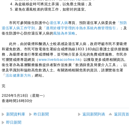
為盆栽移盆時可將泥土弄濕，以免塵土飛揚；及
避免在通風較差的環境工作，如密封的溫室。
​市民可參閱衞生防護中心
退伍軍人病
專頁、預防退伍軍人病委員會
「預防
退伍軍人病工作守則」
及
「適用於樓宇管理的冷熱水系統內務管理指引」
；及
衞生防護中心防控退伍軍人病的
風險為本策略
。
此外，由於吸煙和酗酒人士較易感染退伍軍人病，政府呼籲市民不要吸煙
和避免飲酒。市民可致電衞生署綜合戒煙熱線1833 183由註冊護士提供接聽服
務，為吸煙者進行專業戒煙輔導，並可轉介至多元化的免費戒煙服務。市民亦
可瀏覽戒煙專題網頁（
www.livetobaccofree.hk
）以獲取更多戒煙相關資訊。
衞生署亦為基層醫療服務提供者製作並推廣「飲酒篩查及簡要介入工具」，以
便及早識別和協助高危飲酒人士。有關酒精相關危害的資訊，請瀏覽衞生署
「
活出健康新方向
」網站。
完
2026年5月18日（星期一）
香港時間16時30分
新聞資料庫
昨日新聞
返回新聞列表
返回頁首
即日新聞