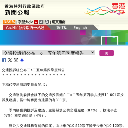
|
字型大小:
|
網頁指南
​交通投訴組公布二○二五年第四季度報告
＊
＊
＊
＊
＊
＊
＊
＊
＊
＊
＊
＊
＊
＊
＊
＊
＊
＊
下稿代交通諮詢委員會發岀：
交通諮詢委員會轄下的交通投訴組在二○二五年第四季共接獲11 601宗投
訴及建議，當中純粹提出建議的有311宗。
季內接獲的投訴及建議，主要關於公共交通服務（87%）、執法事宜
（8%）和交通情況（4%）。
與公共交通服務有關的個案，由上季的10 519宗下降至今季的10 120宗。