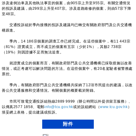
涉及違例泊車及其他執法事宜的個案，由905宗上升至955宗。有關交通情況
的投訴及建議，由299宗上升至407宗。涉及道路維修的個案，則由57宗下降
至48宗。
交通投訴組於季內接獲的投訴及建議均已轉交有關政府部門及公共交通機
構跟進。
季內，14 186宗個案的調查工作已經完成。在這些個案中，有11 443宗
（81%）證實成立，而不成立的個案有五宗（少於1%），其餘2 738宗
（19%）則因證據不足而無法追查。
就證實成立的個案而言，有關政府部門及公共交通機構已採取措施以改善
情況，或正考慮可以解決問題的方法。在這些個案中，有20名駕駛者被警務處
票控。
季內，有關政府部門及公共交通機構共採納了12項市民提出的建議，以改
善公共交通服務和交通情況。有關個案的概要載於附錄。
市民可致電交通投訴組熱線2889 9999（辦公時間以外提供留言服務）、
以傳真2577 1858、電郵
info@tcu.gov.hk
或於該組網站（
www.tcu.gov.hk
）
填妥網上表格，提出建議或投訴。
附件