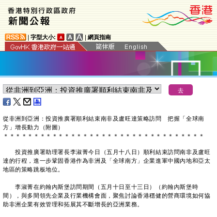
|
字型大小:
|
網頁指南
從非洲到亞洲：投資推廣署順利結束南非及盧旺達策略訪問 把握「全球南
方」增長動力（附圖）
＊
＊
＊
＊
＊
＊
＊
＊
＊
＊
＊
＊
＊
＊
＊
＊
＊
＊
＊
＊
＊
＊
＊
＊
＊
＊
＊
＊
＊
＊
＊
＊
＊
投資推廣署助理署長李淑菁今日（五月十八日）順利結束訪問南非及盧旺
達的行程，進一步鞏固香港作為非洲及「全球南方」企業進軍中國內地和亞太
地區的策略跳板地位。
李淑菁在約翰內斯堡訪問期間（五月十日至十三日）（約翰內斯堡時
間），與多間領先企業及行業機構會面，聚焦討論香港穩健的營商環境如何協
助非洲企業有效管理和拓展其不斷增長的亞洲業務。