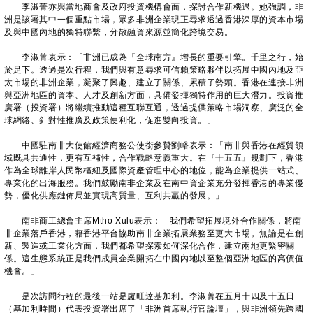
李淑菁亦與當地商會及政府投資機構會面，探討合作新機遇。她強調，非
洲是該署其中一個重點市場，眾多非洲企業現正尋求透過香港深厚的資本市場
及與中國內地的獨特聯繫，分散融資來源並簡化跨境交易。
李淑菁表示：「非洲已成為『全球南方』增長的重要引擎。千里之行，始
於足下。透過是次行程，我們與有意尋求可信賴策略夥伴以拓展中國內地及亞
太市場的非洲企業，凝聚了興趣、建立了關係、累積了勢頭。香港在連接非洲
與亞洲地區的資本、人才及創新方面，具備發揮獨特作用的巨大潛力。投資推
廣署（投資署）將繼續推動這種互聯互通，透過提供策略市場洞察、廣泛的全
球網絡、針對性推廣及政策便利化，促進雙向投資。」
中國駐南非大使館經濟商務公使銜參贊劉峪表示：「南非與香港在經貿領
域既具共通性，更有互補性，合作戰略意義重大。在『十五五』規劃下，香港
作為全球離岸人民幣樞紐及國際資產管理中心的地位，能為企業提供一站式、
專業化的出海服務。我們鼓勵南非企業及在南中資企業充分發揮香港的專業優
勢，優化供應鏈佈局並實現高質量、互利共贏的發展。」
南非商工總會主席Mtho Xulu表示：「我們希望拓展境外合作關係，將南
非企業落戶香港，藉香港平台協助南非企業拓展業務至更大市場。無論是在創
新、製造或工業化方面，我們都希望探索如何深化合作，建立兩地更緊密關
係。這生態系統正是我們成員企業開拓在中國內地以至整個亞洲地區的高價值
機會。」
是次訪問行程的最後一站是盧旺達基加利。李淑菁在五月十四及十五日
（基加利時間）代表投資署出席了「非洲首席執行官論壇」，與非洲領先跨國